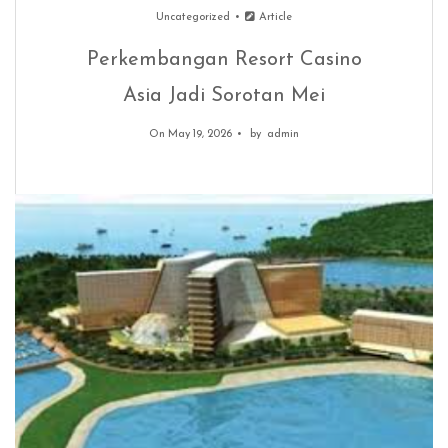
Uncategorized
Article
Perkembangan Resort Casino
Asia Jadi Sorotan Mei
On May 19, 2026
by
admin