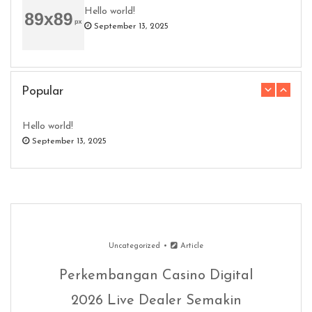
Hello world!
September 13, 2025
Bagaimana Cara Menjadi Raja Dalam Permainan BlackJack
Popular
September 16, 2025
Hello world!
September 13, 2025
3 Trik Jitu Untuk Menang Permainan Baccarat
September 17, 2025
Perkembangan Casino Digital 2026 Live Dealer Semakin Populer
June 29, 2026
3 Trik Jitu Untuk Menang Permainan Baccarat
3 Tips Jitu Agar bertahan Lama Bermain di Meja Roulette
September 17, 2025
September 18, 2025
Uncategorized
Article
3 Tips Jitu Agar bertahan Lama Bermain di Meja Roulette
Perkembangan Casino Digital
September 18, 2025
2026 Live Dealer Semakin
Sejarah Permainan Poker Tradisional Hingga Online