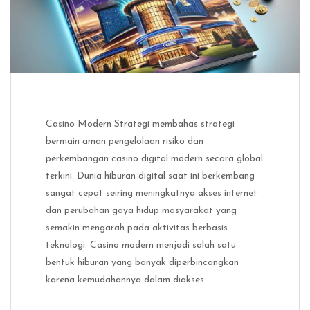
Casino Modern Strategi membahas strategi
bermain aman pengelolaan risiko dan
perkembangan casino digital modern secara global
terkini. Dunia hiburan digital saat ini berkembang
sangat cepat seiring meningkatnya akses internet
dan perubahan gaya hidup masyarakat yang
semakin mengarah pada aktivitas berbasis
teknologi. Casino modern menjadi salah satu
bentuk hiburan yang banyak diperbincangkan
karena kemudahannya dalam diakses