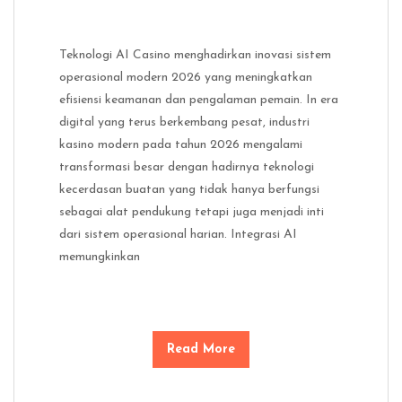
Teknologi AI Casino menghadirkan inovasi sistem
operasional modern 2026 yang meningkatkan
efisiensi keamanan dan pengalaman pemain. In era
digital yang terus berkembang pesat, industri
kasino modern pada tahun 2026 mengalami
transformasi besar dengan hadirnya teknologi
kecerdasan buatan yang tidak hanya berfungsi
sebagai alat pendukung tetapi juga menjadi inti
dari sistem operasional harian. Integrasi AI
memungkinkan
Read More