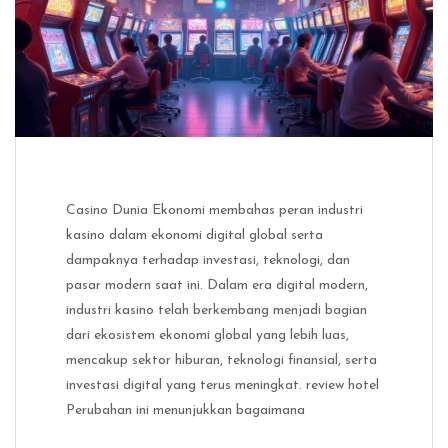
Casino Dunia Ekonomi membahas peran industri
kasino dalam ekonomi digital global serta
dampaknya terhadap investasi, teknologi, dan
pasar modern saat ini. Dalam era digital modern,
industri kasino telah berkembang menjadi bagian
dari ekosistem ekonomi global yang lebih luas,
mencakup sektor hiburan, teknologi finansial, serta
investasi digital yang terus meningkat. review hotel
Perubahan ini menunjukkan bagaimana