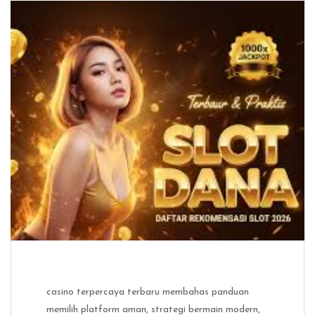
casino terpercaya terbaru membahas panduan
memilih platform aman, strategi bermain modern,