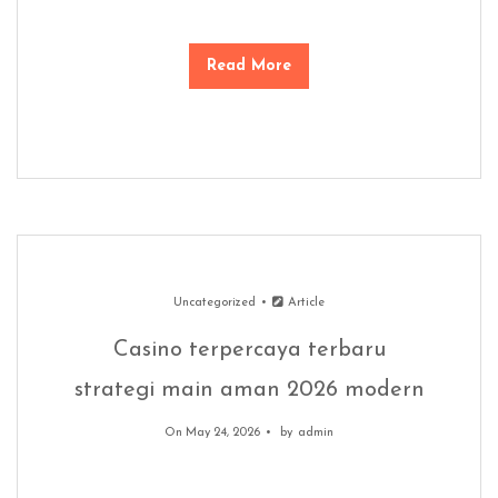
Read More
Uncategorized
Article
Casino terpercaya terbaru
strategi main aman 2026 modern
On May 24, 2026
by
admin