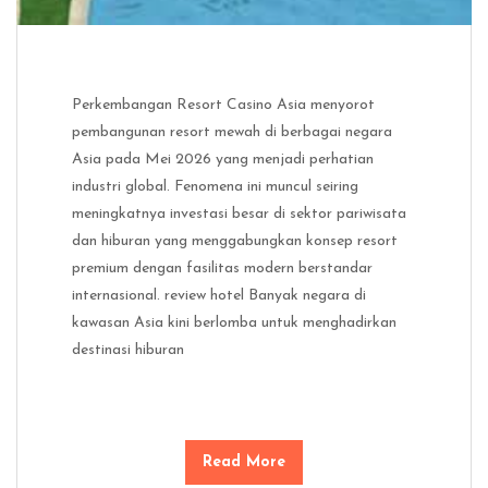
Perkembangan Resort Casino Asia menyorot
pembangunan resort mewah di berbagai negara
Asia pada Mei 2026 yang menjadi perhatian
industri global. Fenomena ini muncul seiring
meningkatnya investasi besar di sektor pariwisata
dan hiburan yang menggabungkan konsep resort
premium dengan fasilitas modern berstandar
internasional. review hotel Banyak negara di
kawasan Asia kini berlomba untuk menghadirkan
destinasi hiburan
Read More