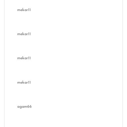
mekar11
mekar11
mekar11
mekar11
agam66