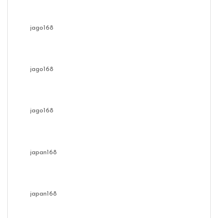
jago168
jago168
jago168
japan168
japan168