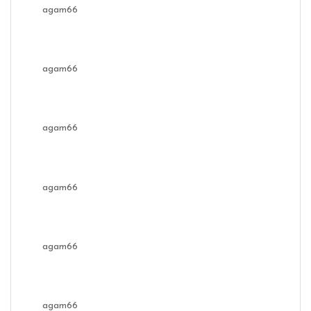
agam66
agam66
agam66
agam66
agam66
agam66