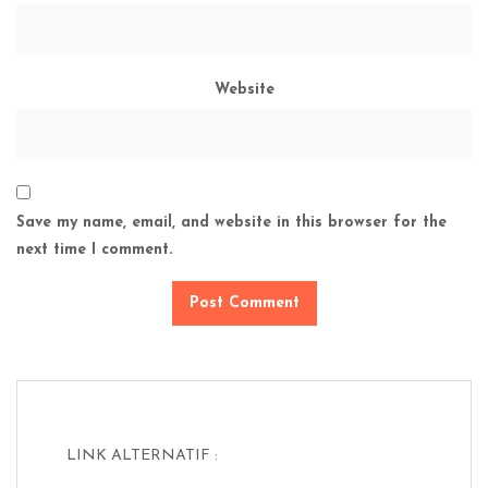
Website
Save my name, email, and website in this browser for the
next time I comment.
LINK ALTERNATIF :