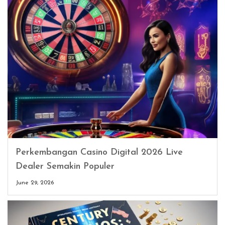
Perkembangan Casino Digital 2026 Live
Dealer Semakin Populer
June 29, 2026