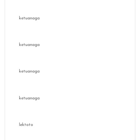
ketuanaga
ketuanaga
ketuanaga
ketuanaga
lektoto