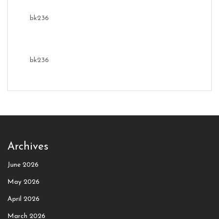
bk236
bk236
Archives
June 2026
May 2026
April 2026
March 2026