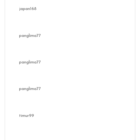
japan168
panglima77
panglima77
panglima77
timur99