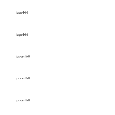
jago168
jago168
japan168
japan168
japan168