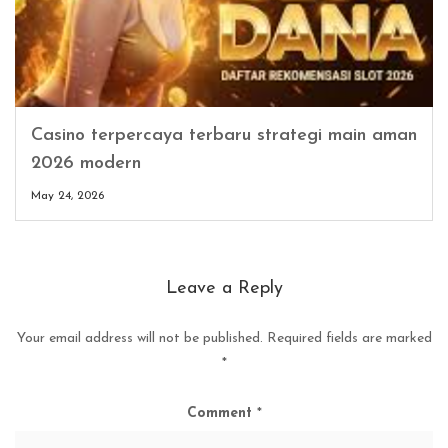
Casino terpercaya terbaru strategi main aman
2026 modern
May 24, 2026
Leave a Reply
Your email address will not be published.
Required fields are marked
*
Comment
*