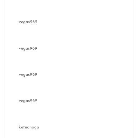
vegas969
vegas969
vegas969
vegas969
ketuanaga