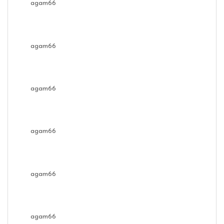
agam66
agam66
agam66
agam66
agam66
agam66