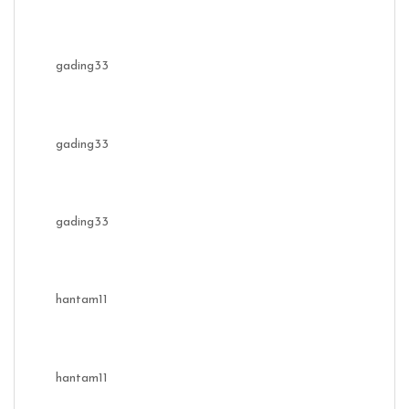
gading33
gading33
gading33
hantam11
hantam11