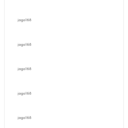
jago168
jago168
jago168
jago168
jago168