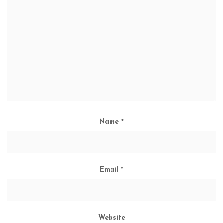
Name
*
Email
*
Website