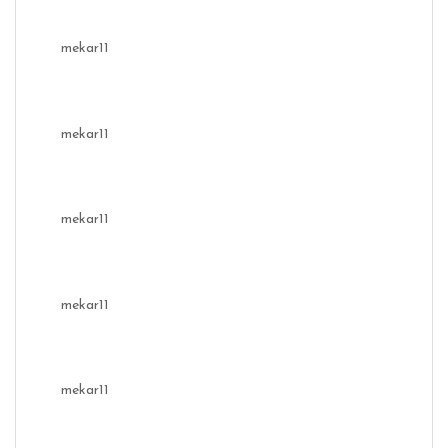
mekar11
mekar11
mekar11
mekar11
mekar11