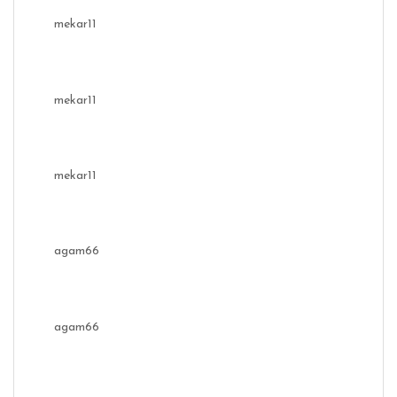
mekar11
mekar11
mekar11
agam66
agam66