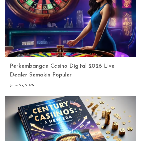
Perkembangan Casino Digital 2026 Live
Dealer Semakin Populer
June 29, 2026