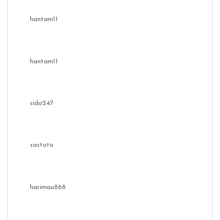
hantam11
hantam11
sido247
sastoto
harimau868