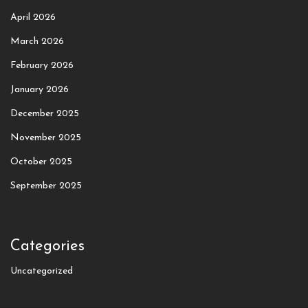
April 2026
March 2026
February 2026
January 2026
December 2025
November 2025
October 2025
September 2025
Categories
Uncategorized