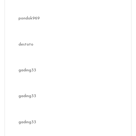
pondok969
destoto
gading33
gading33
gading33