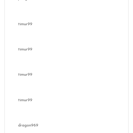
timur99
timur99
timur99
timur99
dragon969