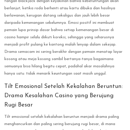
tangan blackjack dengan keyakinan bahwa keberuntungan akan
berlanjut; ketika roda berhenti atau kartu dibuka dan hasilnya
berlawanan, kerugian datang sekaligus dan jauh lebih besar
daripada kemenangan sebelumnya. Emosi positif ini membuat
pemain lupa prinsip dasar bahwa setiap kemenangan besar di
casino hampir selalu diikuti koreksi, sehingga yang seharusnya
menjadi profit pulang ke kantong malah lenyap dalam sekejap.
Drama semacam ini sering berakhir dengan pemain menatap layar
kosong atau meja kosong sambil bertanya-tanya bagaimana
semuanya bisa hilang begitu cepat, padahal akar masalahnya
hanya satu: tidak menarik keuntungan saat masih unggul.
Tilt Emosional Setelah Kekalahan Beruntun:
Drama Kesalahan Casino yang Berujung
Rugi Besar
Tilt emosional setelah kekalahan beruntun menjadi drama paling
menghancurkan dan paling sering berujung rugi besar, di mana