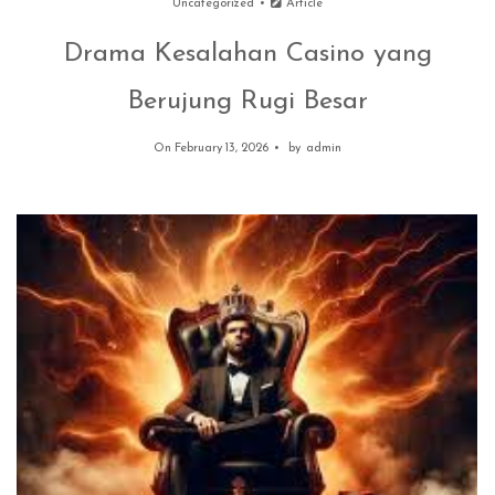
Uncategorized
Article
Drama Kesalahan Casino yang
Berujung Rugi Besar
On February 13, 2026
by
admin