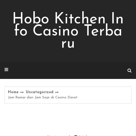
Skip
to
Hobo Kitchen In
content
fo Casino Terba
ru
Home
Uncategorized
Jam Ramai dan Jam Sepi di Casino Darat