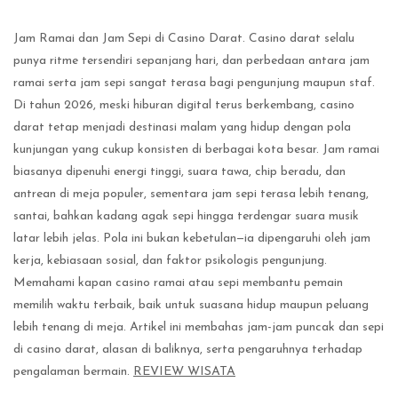
Jam Ramai dan Jam Sepi di Casino Darat. Casino darat selalu
punya ritme tersendiri sepanjang hari, dan perbedaan antara jam
ramai serta jam sepi sangat terasa bagi pengunjung maupun staf.
Di tahun 2026, meski hiburan digital terus berkembang, casino
darat tetap menjadi destinasi malam yang hidup dengan pola
kunjungan yang cukup konsisten di berbagai kota besar. Jam ramai
biasanya dipenuhi energi tinggi, suara tawa, chip beradu, dan
antrean di meja populer, sementara jam sepi terasa lebih tenang,
santai, bahkan kadang agak sepi hingga terdengar suara musik
latar lebih jelas. Pola ini bukan kebetulan—ia dipengaruhi oleh jam
kerja, kebiasaan sosial, dan faktor psikologis pengunjung.
Memahami kapan casino ramai atau sepi membantu pemain
memilih waktu terbaik, baik untuk suasana hidup maupun peluang
lebih tenang di meja. Artikel ini membahas jam-jam puncak dan sepi
di casino darat, alasan di baliknya, serta pengaruhnya terhadap
pengalaman bermain.
REVIEW WISATA