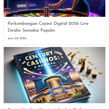
Perkembangan Casino Digital 2026 Live
Dealer Semakin Populer
June 29, 2026