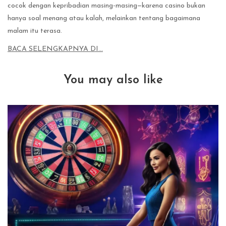
cocok dengan kepribadian masing-masing—karena casino bukan
hanya soal menang atau kalah, melainkan tentang bagaimana
malam itu terasa.
BACA SELENGKAPNYA DI…
You may also like