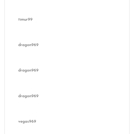
timur99
dragon969
dragon969
dragon969
vegas969