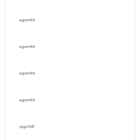
agam66
agam66
agam66
agam66
jago168