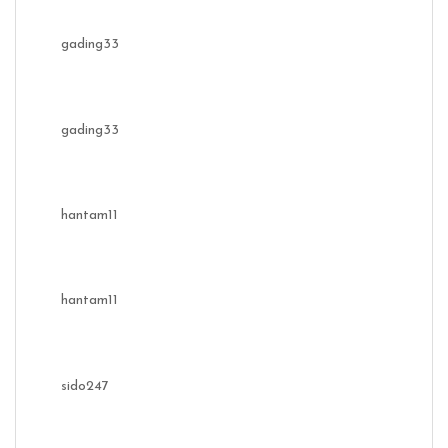
gading33
gading33
hantam11
hantam11
sido247