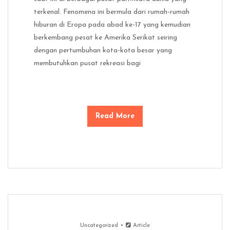
terkenal. Fenomena ini bermula dari rumah-rumah
hiburan di Eropa pada abad ke-17 yang kemudian
berkembang pesat ke Amerika Serikat seiring
dengan pertumbuhan kota-kota besar yang
membutuhkan pusat rekreasi bagi
Read More
Uncategorized
Article