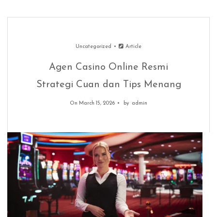
Uncategorized
Article
Agen Casino Online Resmi
Strategi Cuan dan Tips Menang
On March 15, 2026
by
admin