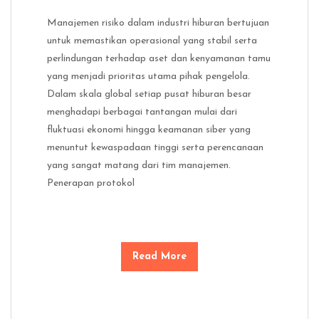
Manajemen risiko dalam industri hiburan bertujuan
untuk memastikan operasional yang stabil serta
perlindungan terhadap aset dan kenyamanan tamu
yang menjadi prioritas utama pihak pengelola.
Dalam skala global setiap pusat hiburan besar
menghadapi berbagai tantangan mulai dari
fluktuasi ekonomi hingga keamanan siber yang
menuntut kewaspadaan tinggi serta perencanaan
yang sangat matang dari tim manajemen.
Penerapan protokol
Read More