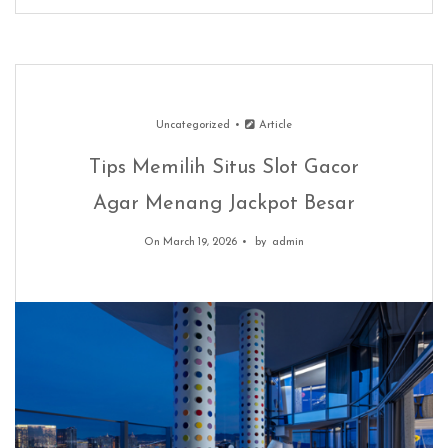
Uncategorized
Article
Tips Memilih Situs Slot Gacor
Agar Menang Jackpot Besar
On March 19, 2026
by
admin