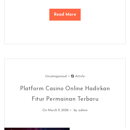
Read More
Uncategorized
Article
Platform Casino Online Hadirkan
Fitur Permainan Terbaru
On March 11, 2026
by
admin