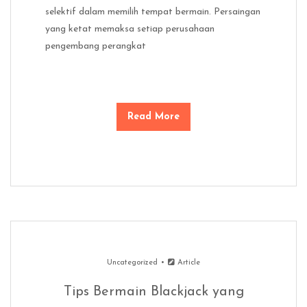
selektif dalam memilih tempat bermain. Persaingan
yang ketat memaksa setiap perusahaan
pengembang perangkat
Read More
Uncategorized
Article
Tips Bermain Blackjack yang