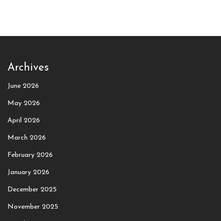
Archives
June 2026
May 2026
April 2026
March 2026
February 2026
January 2026
December 2025
November 2025