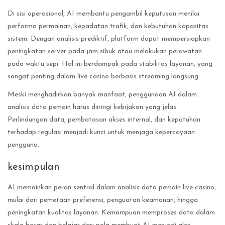
Di sisi operasional, AI membantu pengambil keputusan menilai
performa permainan, kepadatan trafik, dan kebutuhan kapasitas
sistem. Dengan analisis prediktif, platform dapat mempersiapkan
peningkatan server pada jam sibuk atau melakukan perawatan
pada waktu sepi. Hal ini berdampak pada stabilitas layanan, yang
sangat penting dalam live casino berbasis streaming langsung.
Meski menghadirkan banyak manfaat, penggunaan AI dalam
analisis data pemain harus diiringi kebijakan yang jelas.
Perlindungan data, pembatasan akses internal, dan kepatuhan
terhadap regulasi menjadi kunci untuk menjaga kepercayaan
pengguna.
kesimpulan
AI memainkan peran sentral dalam analisis data pemain live casino,
mulai dari pemetaan preferensi, penguatan keamanan, hingga
peningkatan kualitas layanan. Kemampuan memproses data dalam