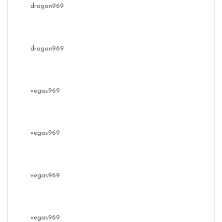
dragon969
dragon969
vegas969
vegas969
vegas969
vegas969