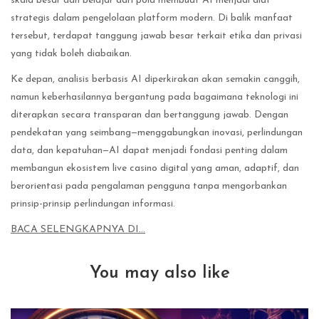
skala besar dan belajar dari pola membuat AI menjadi alat
strategis dalam pengelolaan platform modern. Di balik manfaat
tersebut, terdapat tanggung jawab besar terkait etika dan privasi
yang tidak boleh diabaikan.
Ke depan, analisis berbasis AI diperkirakan akan semakin canggih,
namun keberhasilannya bergantung pada bagaimana teknologi ini
diterapkan secara transparan dan bertanggung jawab. Dengan
pendekatan yang seimbang—menggabungkan inovasi, perlindungan
data, dan kepatuhan—AI dapat menjadi fondasi penting dalam
membangun ekosistem live casino digital yang aman, adaptif, dan
berorientasi pada pengalaman pengguna tanpa mengorbankan
prinsip-prinsip perlindungan informasi.
BACA SELENGKAPNYA DI…
You may also like