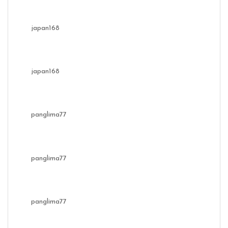
japan168
japan168
panglima77
panglima77
panglima77