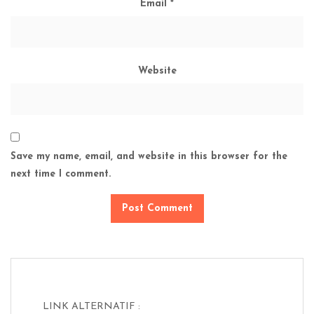
Email
*
Website
Save my name, email, and website in this browser for the
next time I comment.
LINK ALTERNATIF :