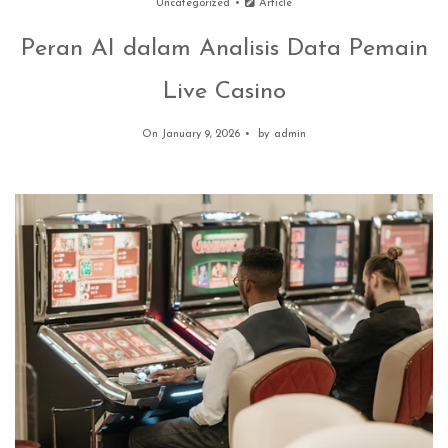
Uncategorized
Article
Peran AI dalam Analisis Data Pemain
Live Casino
On January 9, 2026
by
admin