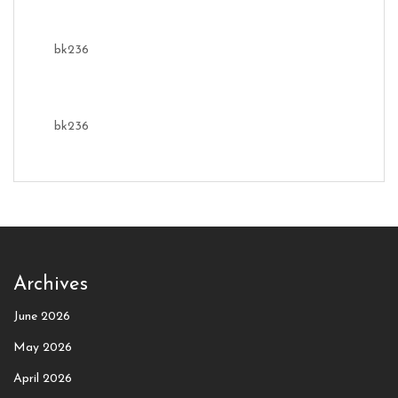
bk236
bk236
Archives
June 2026
May 2026
April 2026