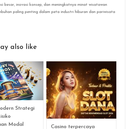
tasi besar, inovasi konsep, dan meningkatnya minat wisatawan
buhan paling penting dalam peta industri hiburan dan pariwisata
ay also like
odern Strategi
isiko
aan Modal
Casino terpercaya