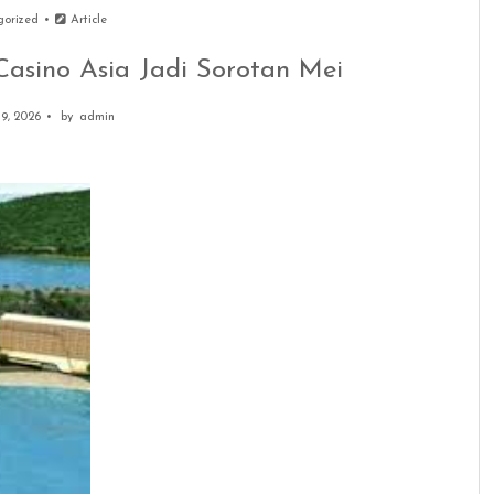
gorized
Article
asino Asia Jadi Sorotan Mei
9, 2026
by
admin