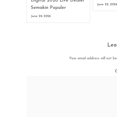
Digital 2026 Live Dealer
June 22, 202
Semakin Populer
June 29, 2026
Lea
Your email address will not be