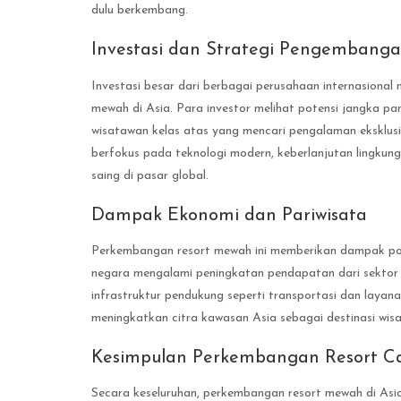
dulu berkembang.
Investasi dan Strategi Pengembang
Investasi besar dari berbagai perusahaan internasion
mewah di Asia. Para investor melihat potensi jangka p
wisatawan kelas atas yang mencari pengalaman eksklus
berfokus pada teknologi modern, keberlanjutan lingkung
saing di pasar global.
Dampak Ekonomi dan Pariwisata
Perkembangan resort mewah ini memberikan dampak posit
negara mengalami peningkatan pendapatan dari sektor p
infrastruktur pendukung seperti transportasi dan layana
meningkatkan citra kawasan Asia sebagai destinasi wis
Kesimpulan Perkembangan Resort C
Secara keseluruhan, perkembangan resort mewah di As