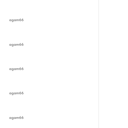
agam66
agam66
agam66
agam66
agam66