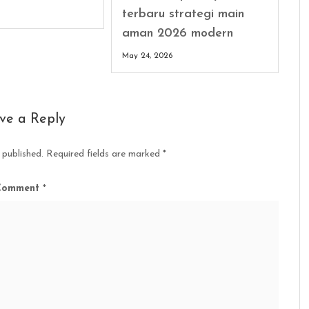
terbaru strategi main
6
aman 2026 modern
May 24, 2026
ve a Reply
 published.
Required fields are marked
*
Comment
*