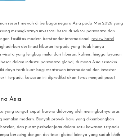
an resort mewah di berbagai negara Asia pada Mei 2026 yang
eiring meningkatnya investasi besar di sektor pariwisata dan
gan fasilitas modern berstandar internasional.
review hotel
ghadirkan destinasi hiburan terpadu yang tidak hanya
sata yang lengkap mulai dari hiburan, kuliner, hingga layanan
esar dalam industri pariwisata global, di mana Asia semakin
i daya tarik kuat bagi wisatawan internasional dan investor
rt terpadu, kawasan ini diprediksi akan terus menjadi pusat
no Asia
ka yang sangat cepat karena didorong oleh meningkatnya arus
ang semakin modern. Banyak proyek baru yang dikembangkan
rhotelan, dan pusat perbelanjaan dalam satu kawasan terpadu.
mpu bersaing dengan destinasi global lainnya yang sudah lebih