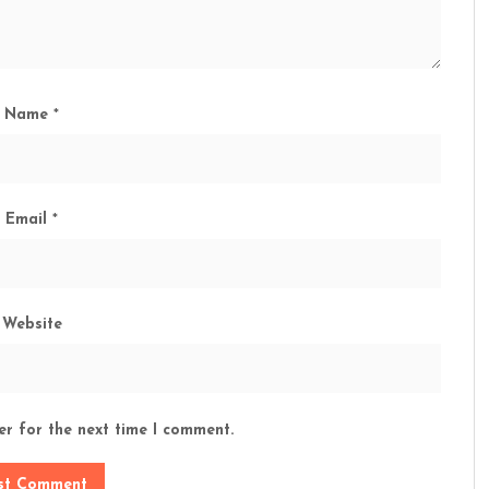
Name
*
Email
*
Website
er for the next time I comment.