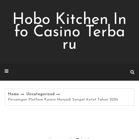
Skip
to
Hobo Kitchen In
content
fo Casino Terba
ru
Home
Uncategorized
Persaingan Platform Kasino Menjadi Sangat Ketat Tahun 2026