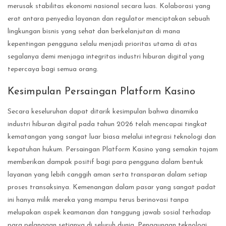
merusak stabilitas ekonomi nasional secara luas. Kolaborasi yang
erat antara penyedia layanan dan regulator menciptakan sebuah
lingkungan bisnis yang sehat dan berkelanjutan di mana
kepentingan pengguna selalu menjadi prioritas utama di atas
segalanya demi menjaga integritas industri hiburan digital yang
tepercaya bagi semua orang.
Kesimpulan Persaingan Platform Kasino
Secara keseluruhan dapat ditarik kesimpulan bahwa dinamika
industri hiburan digital pada tahun 2026 telah mencapai tingkat
kematangan yang sangat luar biasa melalui integrasi teknologi dan
kepatuhan hukum. Persaingan Platform Kasino yang semakin tajam
memberikan dampak positif bagi para pengguna dalam bentuk
layanan yang lebih canggih aman serta transparan dalam setiap
proses transaksinya. Kemenangan dalam pasar yang sangat padat
ini hanya milik mereka yang mampu terus berinovasi tanpa
melupakan aspek keamanan dan tanggung jawab sosial terhadap
para pelanggan setianya di seluruh dunia. Penggunaan teknologi