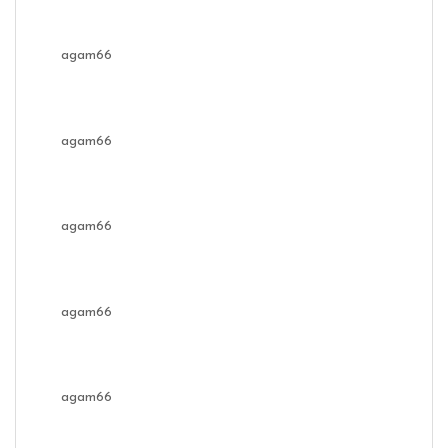
agam66
agam66
agam66
agam66
agam66