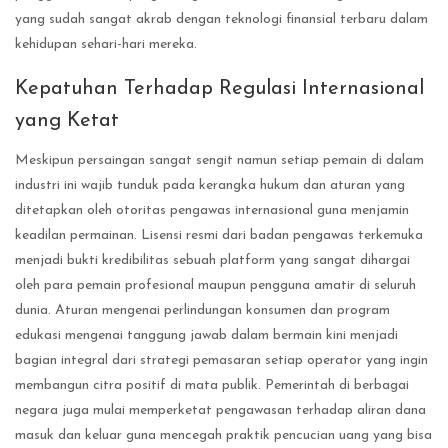
yang sudah sangat akrab dengan teknologi finansial terbaru dalam
kehidupan sehari-hari mereka.
Kepatuhan Terhadap Regulasi Internasional
yang Ketat
Meskipun persaingan sangat sengit namun setiap pemain di dalam
industri ini wajib tunduk pada kerangka hukum dan aturan yang
ditetapkan oleh otoritas pengawas internasional guna menjamin
keadilan permainan. Lisensi resmi dari badan pengawas terkemuka
menjadi bukti kredibilitas sebuah platform yang sangat dihargai
oleh para pemain profesional maupun pengguna amatir di seluruh
dunia. Aturan mengenai perlindungan konsumen dan program
edukasi mengenai tanggung jawab dalam bermain kini menjadi
bagian integral dari strategi pemasaran setiap operator yang ingin
membangun citra positif di mata publik. Pemerintah di berbagai
negara juga mulai memperketat pengawasan terhadap aliran dana
masuk dan keluar guna mencegah praktik pencucian uang yang bisa