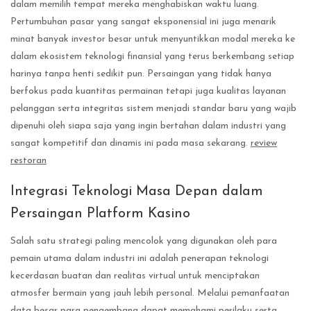
dalam memilih tempat mereka menghabiskan waktu luang.
Pertumbuhan pasar yang sangat eksponensial ini juga menarik
minat banyak investor besar untuk menyuntikkan modal mereka ke
dalam ekosistem teknologi finansial yang terus berkembang setiap
harinya tanpa henti sedikit pun. Persaingan yang tidak hanya
berfokus pada kuantitas permainan tetapi juga kualitas layanan
pelanggan serta integritas sistem menjadi standar baru yang wajib
dipenuhi oleh siapa saja yang ingin bertahan dalam industri yang
sangat kompetitif dan dinamis ini pada masa sekarang.
review
restoran
Integrasi Teknologi Masa Depan dalam
Persaingan Platform Kasino
Salah satu strategi paling mencolok yang digunakan oleh para
pemain utama dalam industri ini adalah penerapan teknologi
kecerdasan buatan dan realitas virtual untuk menciptakan
atmosfer bermain yang jauh lebih personal. Melalui pemanfaatan
data besar para pengembang dapat memahami perilaku serta