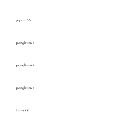
japan168
panglima77
panglima77
panglima77
timur99