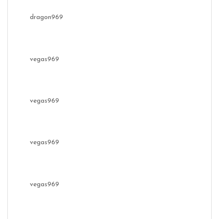
dragon969
vegas969
vegas969
vegas969
vegas969