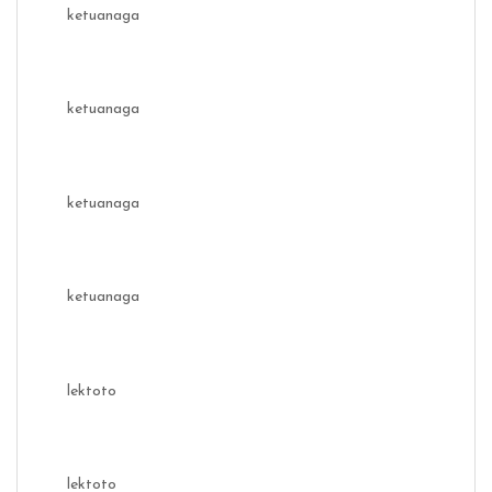
ketuanaga
ketuanaga
ketuanaga
ketuanaga
lektoto
lektoto