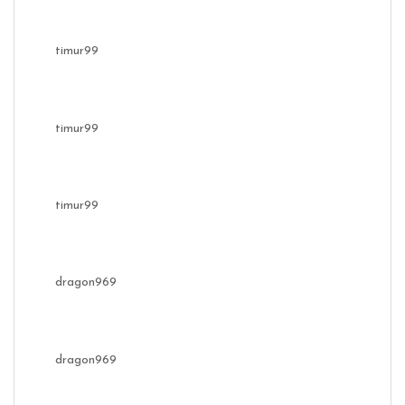
timur99
timur99
timur99
dragon969
dragon969