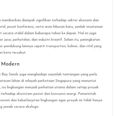
n memberikan dampak signifikan terhadap sektor ekonomi dan
tel, pusat konferensi, serta area hiburan baru, jumlah wisatawan
 secara stabil dalam beberapa tahun ke depan. Hal ini juga
jasa, perhotelan, dan industri kreatif. Selain itu, peningkatan
pendukung lainnya seperti transportasi, kuliner, dan ritel yang
mi kota tersebut.
 Modern
a Bay Sands juga menghadapi sejumlah tantangan yang perlu
rbatasan lahan di wilayah perkotaan Singapura yang menuntut
u, isu lingkungan menjadi perhatian utama dalam setiap proyek
erhadap ekosistem pesisir dan konsumsi energi. Pemerintah
nomi dan keberlanjutan lingkungan agar proyek ini tidak hanya
g jawab secara ekologis.