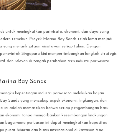
ds untuk meningkatkan pariwisata, ekonomi, dan daya saing
modern tersebut. Proyek Marina Bay Sands telah lama menjadi
nia yang menarik jutaan wisatawan setiap tahun. Dengan
, pemerintah Singapura kini mempertimbangkan langkah strategis
f dan relevan di tengah perubahan tren industri pariwisata
Marina Bay Sands
emangku kepentingan industri pariwisata melakukan kajian
Bay Sands yang mencakup aspek ekonomi, lingkungan, dan
uasi ini adalah memastikan bahwa setiap pengembangan baru
an ekonomi tanpa mengorbankan keseimbangan lingkungan
kan bagaimana perluasan ini dapat meningkatkan kapasitas
i pusat hiburan dan bisnis internasional di kawasan Asia.