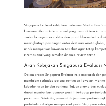
Singapura Evaluasi kebijakan perluasan Marina Bay San
kawasan hiburan internasional yang menjadi ikon kota 
simbol kemajuan arsitektur dan pusat hiburan kelas du
meningkatnya persaingan antar destinasi wisata global
untuk memperluas kawasan tersebut agar tetap kompetiti
internasional yang semakin dinamis.
review anime
Arah Kebijakan Singapura Evaluasi 
Dalam proses Singapura Evaluasi ini, pemerintah dan p
mendalam terhadap potensi perluasan kawasan Marina 
keberlanjutan jangka panjang. Tujuan utama dari eval
dapat memberikan dampak positif terhadap pertumbuh
perkotaan. Selain itu, pemerintah juga mempertimbang
pariwisata sekaligus memperkuat posisi Singapura sebaga