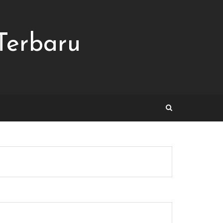
Terbaru