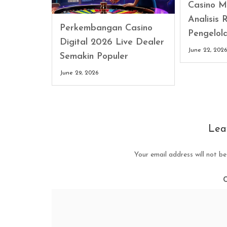
Casino M
Analisis R
Perkembangan Casino
Pengelol
Digital 2026 Live Dealer
June 22, 202
Semakin Populer
June 29, 2026
Lea
Your email address will not be