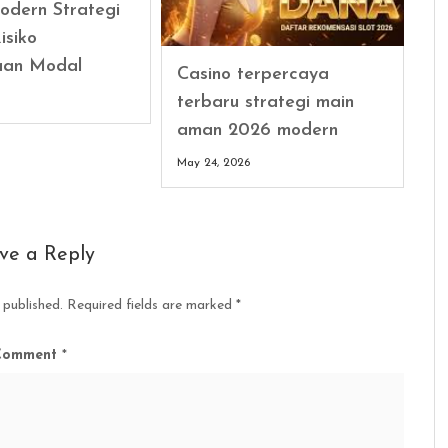
odern Strategi
isiko
aan Modal
Casino terpercaya
terbaru strategi main
6
aman 2026 modern
May 24, 2026
ve a Reply
 published.
Required fields are marked
*
Comment
*