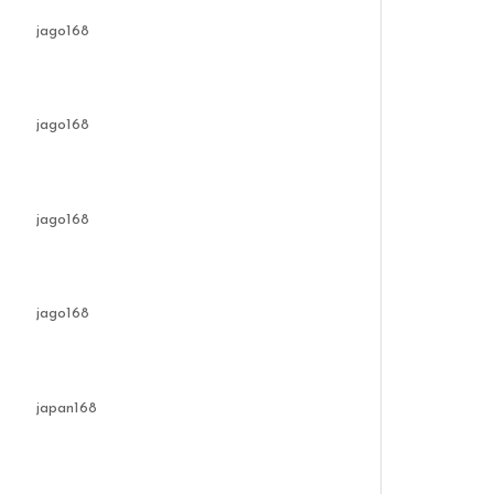
jago168
jago168
jago168
jago168
japan168