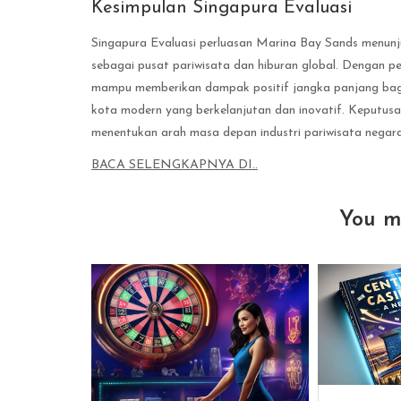
Kesimpulan Singapura Evaluasi
Singapura Evaluasi perluasan Marina Bay Sands menun
sebagai pusat pariwisata dan hiburan global. Dengan pe
mampu memberikan dampak positif jangka panjang bagi
kota modern yang berkelanjutan dan inovatif. Keputusan
menentukan arah masa depan industri pariwisata negara
BACA SELENGKAPNYA DI..
You m