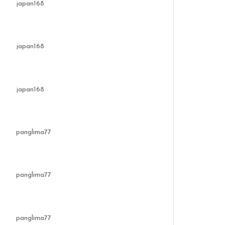
japan168
japan168
japan168
panglima77
panglima77
panglima77