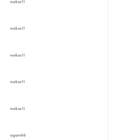
mekar11
mekar11
mekar11
mekar11
mekar11
agam66