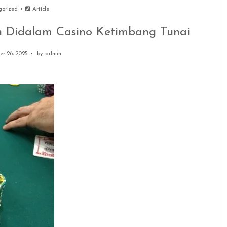
gorized
Article
n Didalam Casino Ketimbang Tunai
r 26, 2025
by
admin