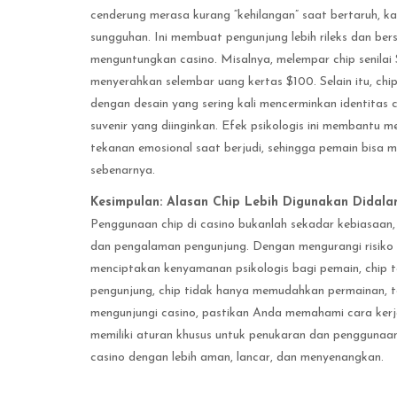
cenderung merasa kurang “kehilangan” saat bertaruh, k
sungguhan. Ini membuat pengunjung lebih rileks dan ber
menguntungkan casino. Misalnya, melempar chip senilai
menyerahkan selembar uang kertas $100. Selain itu, chi
dengan desain yang sering kali mencerminkan identitas 
suvenir yang diinginkan. Efek psikologis ini membantu
tekanan emosional saat berjudi, sehingga pemain bisa m
sebenarnya.
Kesimpulan: Alasan Chip Lebih Digunakan Didal
Penggunaan chip di casino bukanlah sekadar kebiasaan,
dan pengalaman pengunjung. Dengan mengurangi risiko 
menciptakan kenyamanan psikologis bagi pemain, chip te
pengunjung, chip tidak hanya memudahkan permainan,
mengunjungi casino, pastikan Anda memahami cara kerja
memiliki aturan khusus untuk penukaran dan penggunaan
casino dengan lebih aman, lancar, dan menyenangkan.