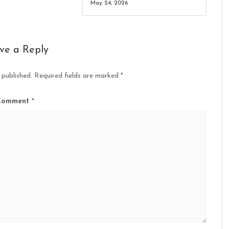
May 24, 2026
ve a Reply
 published.
Required fields are marked
*
Comment
*