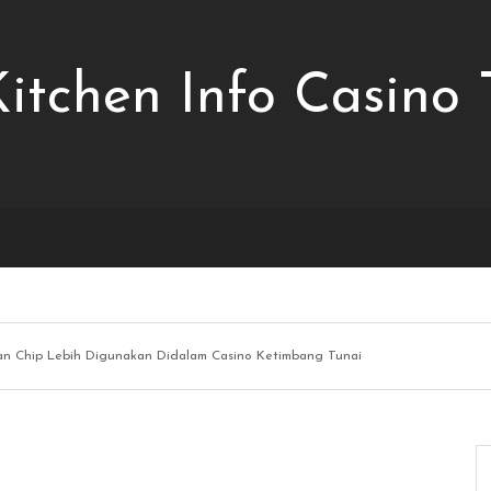
itchen Info Casino 
an Chip Lebih Digunakan Didalam Casino Ketimbang Tunai