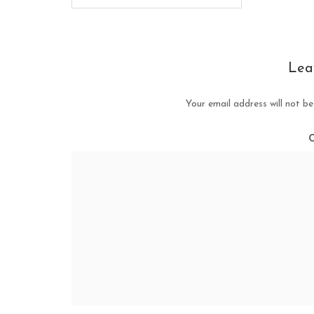
Lea
Your email address will not be