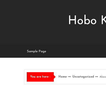
Skip
to
content
Hobo K
Sample Page
Home
Uncategorized
Alas
You are here :