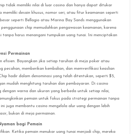
p tidak memiliki nilai di luar casino dan hanya dapat ditukar
a memiliki desain khusus, nomor seri, atau fitur keamanan seperti
 besar seperti Bellagio atau Marina Bay Sands menggunakan
itu, penggunaan chip memudahkan pengawasan keamanan, karena
 tanpa harus menangani tumpukan uang tunai. Ini menciptakan
ensi Permainan
 efisien. Bayangkan jika setiap taruhan di meja poker atau
g pecahan, memberikan kembalian, dan memverifikasi keaslian
ip hadir dalam denominasi yang telah ditentukan, seperti $5,
ngan mudah menghitung taruhan dan pembayaran. Di casino
g dengan warna dan ukuran yang berbeda untuk setiap nilai,
p memungkinkan pemain untuk fokus pada strategi permainan tanpa
 ini juga membantu casino mengelola alur uang dengan lebih
kasir, bukan di meja permainan.
 Nyaman bagi Pemain
nifikan. Ketika pemain menukar uang tunai menjadi chip, mereka