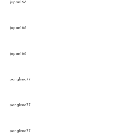
japan168
japan168
japan168
panglima77
panglima77
panglima77