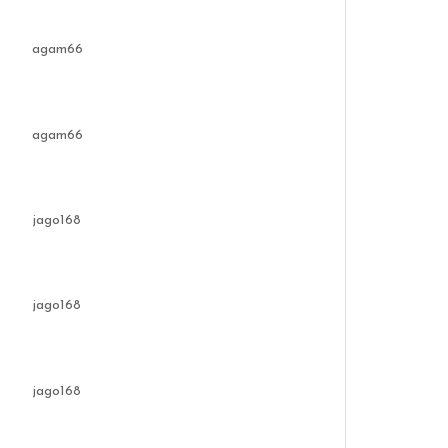
agam66
agam66
jago168
jago168
jago168