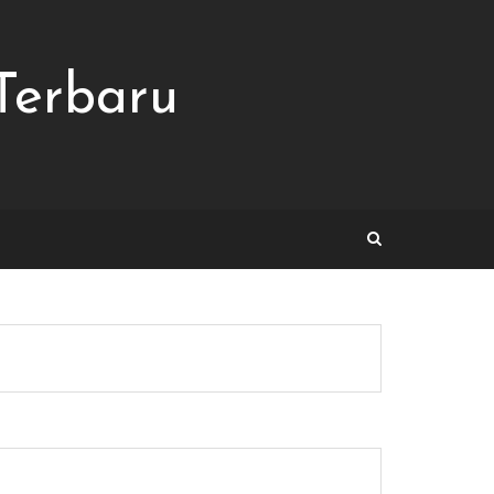
Terbaru