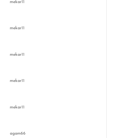
mekar11
mekar11
mekar11
mekar11
mekar11
agam66