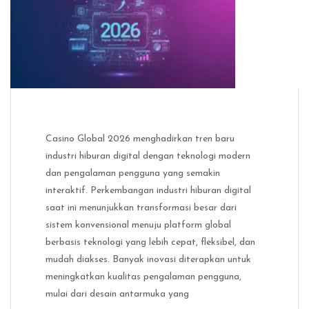
Casino Global 2026 menghadirkan tren baru
industri hiburan digital dengan teknologi modern
dan pengalaman pengguna yang semakin
interaktif. Perkembangan industri hiburan digital
saat ini menunjukkan transformasi besar dari
sistem konvensional menuju platform global
berbasis teknologi yang lebih cepat, fleksibel, dan
mudah diakses. Banyak inovasi diterapkan untuk
meningkatkan kualitas pengalaman pengguna,
mulai dari desain antarmuka yang