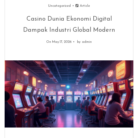
Uncategorized
Article
Casino Dunia Ekonomi Digital
Dampak Industri Global Modern
On May 17, 2026
by
admin