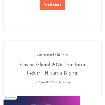
Read More
Uncategorized
Article
Casino Global 2026 Tren Baru
Industri Hiburan Digital
On May 20, 2026
by
admin