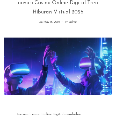
novasi Casino Online Digital Tren
Hiburan Virtual 2026
On May 13, 2026
by
admin
Inovasi Casino Online Digital membahas