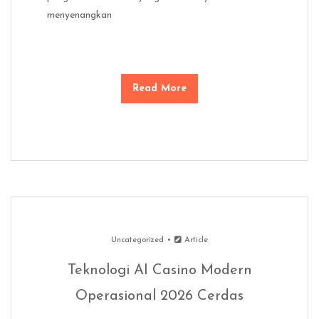
menyenangkan
Read More
Uncategorized
Article
Teknologi AI Casino Modern
Operasional 2026 Cerdas