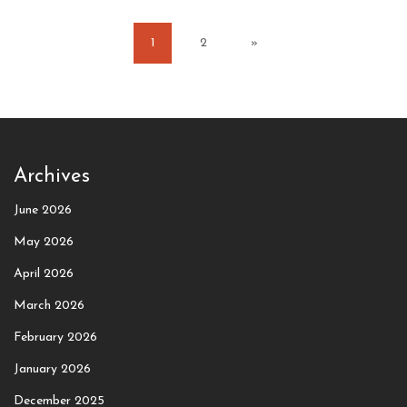
1
2
»
Archives
June 2026
May 2026
April 2026
March 2026
February 2026
January 2026
December 2025