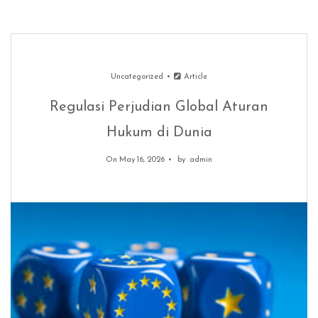
Uncategorized
Article
Regulasi Perjudian Global Aturan
Hukum di Dunia
On May 16, 2026
by
admin