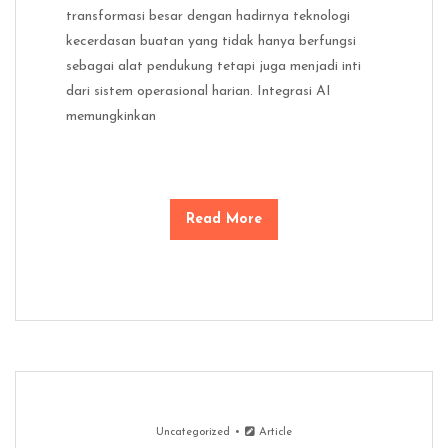
transformasi besar dengan hadirnya teknologi
kecerdasan buatan yang tidak hanya berfungsi
sebagai alat pendukung tetapi juga menjadi inti
dari sistem operasional harian. Integrasi AI
memungkinkan
Read More
Uncategorized
Article