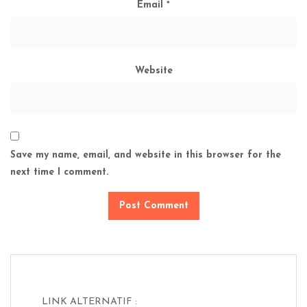
Email
*
Website
Save my name, email, and website in this browser for the
next time I comment.
LINK ALTERNATIF :