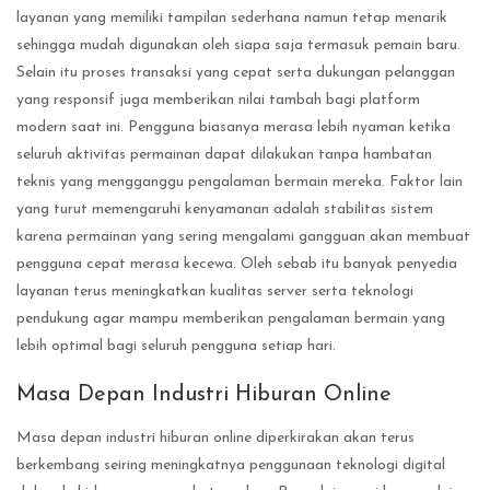
layanan yang memiliki tampilan sederhana namun tetap menarik
sehingga mudah digunakan oleh siapa saja termasuk pemain baru.
Selain itu proses transaksi yang cepat serta dukungan pelanggan
yang responsif juga memberikan nilai tambah bagi platform
modern saat ini. Pengguna biasanya merasa lebih nyaman ketika
seluruh aktivitas permainan dapat dilakukan tanpa hambatan
teknis yang mengganggu pengalaman bermain mereka. Faktor lain
yang turut memengaruhi kenyamanan adalah stabilitas sistem
karena permainan yang sering mengalami gangguan akan membuat
pengguna cepat merasa kecewa. Oleh sebab itu banyak penyedia
layanan terus meningkatkan kualitas server serta teknologi
pendukung agar mampu memberikan pengalaman bermain yang
lebih optimal bagi seluruh pengguna setiap hari.
Masa Depan Industri Hiburan Online
Masa depan industri hiburan online diperkirakan akan terus
berkembang seiring meningkatnya penggunaan teknologi digital