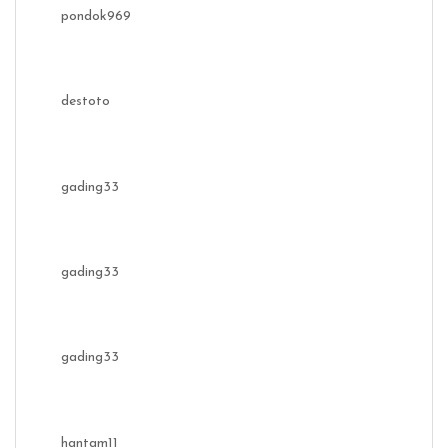
pondok969
destoto
gading33
gading33
gading33
hantam11