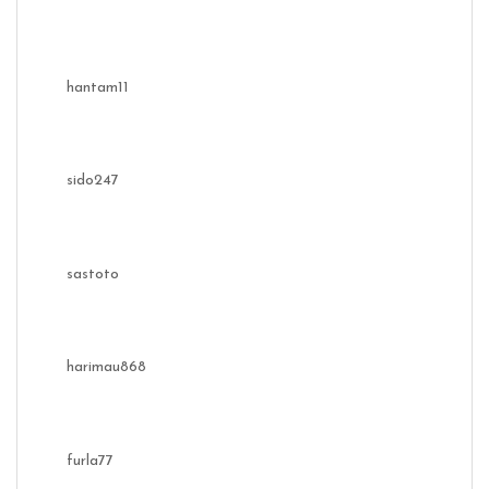
hantam11
sido247
sastoto
harimau868
furla77