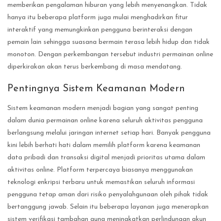
memberikan pengalaman hiburan yang lebih menyenangkan. Tidak
hanya itu beberapa platform juga mulai menghadirkan fitur
interaktif yang memungkinkan pengguna berinteraksi dengan
pemain lain sehingga suasana bermain terasa lebih hidup dan tidak
monoton. Dengan perkembangan tersebut industri permainan online
diperkirakan akan terus berkembang di masa mendatang.
Pentingnya Sistem Keamanan Modern
Sistem keamanan modern menjadi bagian yang sangat penting
dalam dunia permainan online karena seluruh aktivitas pengguna
berlangsung melalui jaringan internet setiap hari. Banyak pengguna
kini lebih berhati hati dalam memilih platform karena keamanan
data pribadi dan transaksi digital menjadi prioritas utama dalam
aktivitas online. Platform terpercaya biasanya menggunakan
teknologi enkripsi terbaru untuk memastikan seluruh informasi
pengguna tetap aman dari risiko penyalahgunaan oleh pihak tidak
bertanggung jawab. Selain itu beberapa layanan juga menerapkan
sistem verifikasi tambahan guna meningkatkan perlindungan akun