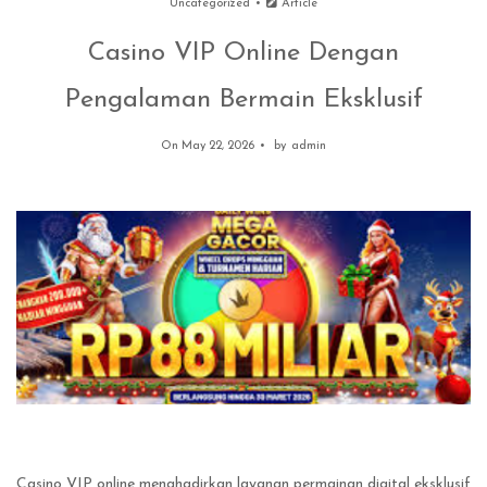
Uncategorized
Article
Casino VIP Online Dengan
Pengalaman Bermain Eksklusif
On May 22, 2026
by
admin
Casino VIP online menghadirkan layanan permainan digital eksklusif