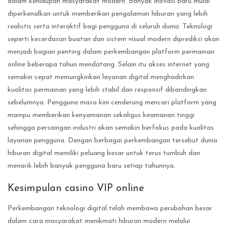
dalam kehidupan masyarakat modern. Banyak inovasi baru mulai
diperkenalkan untuk memberikan pengalaman hiburan yang lebih
realistis serta interaktif bagi pengguna di seluruh dunia. Teknologi
seperti kecerdasan buatan dan sistem visual modern diprediksi akan
menjadi bagian penting dalam perkembangan platform permainan
online beberapa tahun mendatang. Selain itu akses internet yang
semakin cepat memungkinkan layanan digital menghadirkan
kualitas permainan yang lebih stabil dan responsif dibandingkan
sebelumnya. Pengguna masa kini cenderung mencari platform yang
mampu memberikan kenyamanan sekaligus keamanan tinggi
sehingga persaingan industri akan semakin berfokus pada kualitas
layanan pengguna. Dengan berbagai perkembangan tersebut dunia
hiburan digital memiliki peluang besar untuk terus tumbuh dan
menarik lebih banyak pengguna baru setiap tahunnya.
Kesimpulan casino VIP online
Perkembangan teknologi digital telah membawa perubahan besar
dalam cara masyarakat menikmati hiburan modern melalui