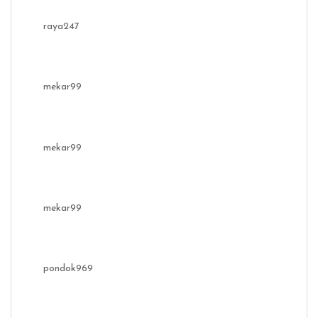
raya247
mekar99
mekar99
mekar99
pondok969