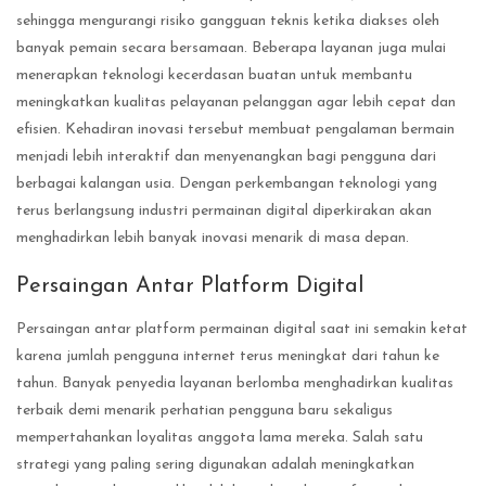
sehingga mengurangi risiko gangguan teknis ketika diakses oleh
banyak pemain secara bersamaan. Beberapa layanan juga mulai
menerapkan teknologi kecerdasan buatan untuk membantu
meningkatkan kualitas pelayanan pelanggan agar lebih cepat dan
efisien. Kehadiran inovasi tersebut membuat pengalaman bermain
menjadi lebih interaktif dan menyenangkan bagi pengguna dari
berbagai kalangan usia. Dengan perkembangan teknologi yang
terus berlangsung industri permainan digital diperkirakan akan
menghadirkan lebih banyak inovasi menarik di masa depan.
Persaingan Antar Platform Digital
Persaingan antar platform permainan digital saat ini semakin ketat
karena jumlah pengguna internet terus meningkat dari tahun ke
tahun. Banyak penyedia layanan berlomba menghadirkan kualitas
terbaik demi menarik perhatian pengguna baru sekaligus
mempertahankan loyalitas anggota lama mereka. Salah satu
strategi yang paling sering digunakan adalah meningkatkan