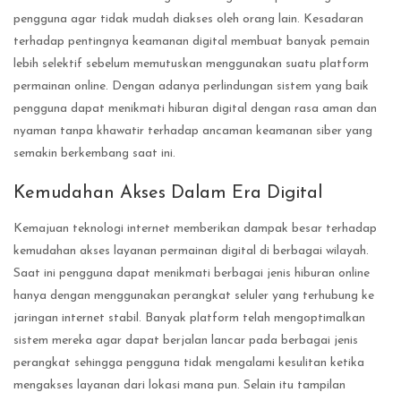
pengguna agar tidak mudah diakses oleh orang lain. Kesadaran
terhadap pentingnya keamanan digital membuat banyak pemain
lebih selektif sebelum memutuskan menggunakan suatu platform
permainan online. Dengan adanya perlindungan sistem yang baik
pengguna dapat menikmati hiburan digital dengan rasa aman dan
nyaman tanpa khawatir terhadap ancaman keamanan siber yang
semakin berkembang saat ini.
Kemudahan Akses Dalam Era Digital
Kemajuan teknologi internet memberikan dampak besar terhadap
kemudahan akses layanan permainan digital di berbagai wilayah.
Saat ini pengguna dapat menikmati berbagai jenis hiburan online
hanya dengan menggunakan perangkat seluler yang terhubung ke
jaringan internet stabil. Banyak platform telah mengoptimalkan
sistem mereka agar dapat berjalan lancar pada berbagai jenis
perangkat sehingga pengguna tidak mengalami kesulitan ketika
mengakses layanan dari lokasi mana pun. Selain itu tampilan