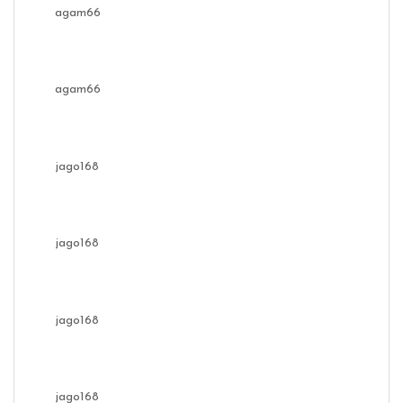
agam66
agam66
jago168
jago168
jago168
jago168