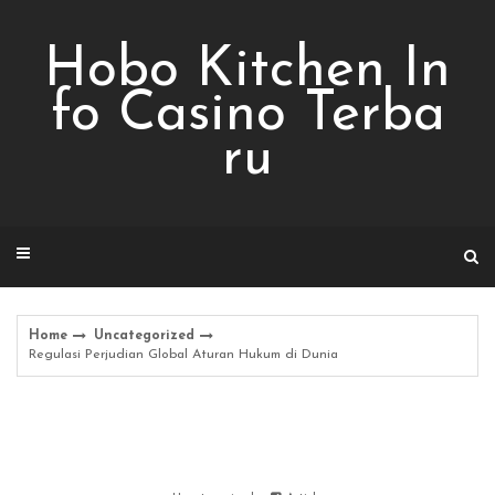
Skip
to
Hobo Kitchen In
content
fo Casino Terba
ru
Home
Uncategorized
Regulasi Perjudian Global Aturan Hukum di Dunia