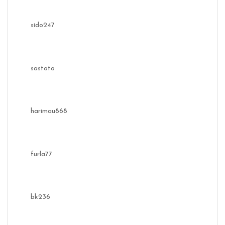
sido247
sastoto
harimau868
furla77
bk236