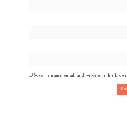
Save my name, email, and website in this brows