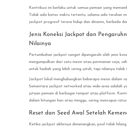
Kontribusi ini berlaku untuk semua pemain yang memai
Tidak ada batas waktu tertentu; selama ada taruhan mas
jackpot progresif terasa hidup dan dinamis, berbeda de
Jenis Koneksi Jackpot dan Pengaruhn
Nilainya
Pertumbuhan jackpot sangat dipengaruhi oleh jenis kon
mengumpulkan dari satu mesin atau permainan saja, seh
untuk hadiah yang lebih sering jatuh, tapi nilainya tidak t
Jackpot lokal menghubungkan beberapa mesin dalam sat
Sementara jackpot networked atau wide-area adalah ya
jutaan pemain di berbagai tempat atau platform. Kontrib
dalam hitungan hari atau minggu, sering mencapai ratusa
Reset dan Seed Awal Setelah Keme
Ketika jackpot akhirnya dimenangkan, pool tidak hilang