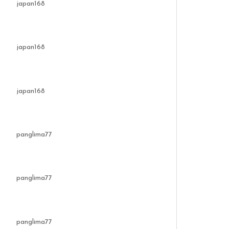
japan168
japan168
japan168
panglima77
panglima77
panglima77