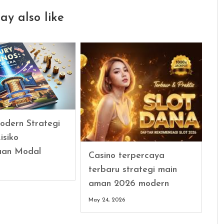
ay also like
odern Strategi
isiko
aan Modal
Casino terpercaya
terbaru strategi main
6
aman 2026 modern
May 24, 2026