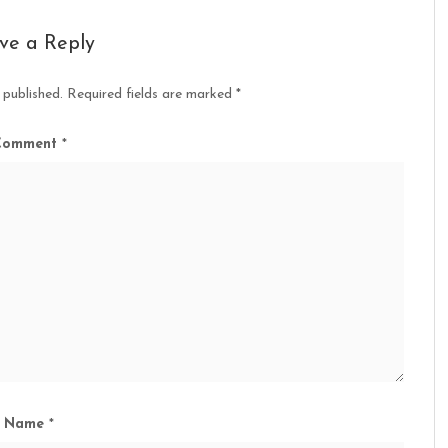
ve a Reply
 published.
Required fields are marked
*
Comment
*
Name
*