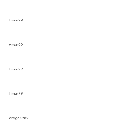
timur99
timur99
timur99
timur99
dragon969