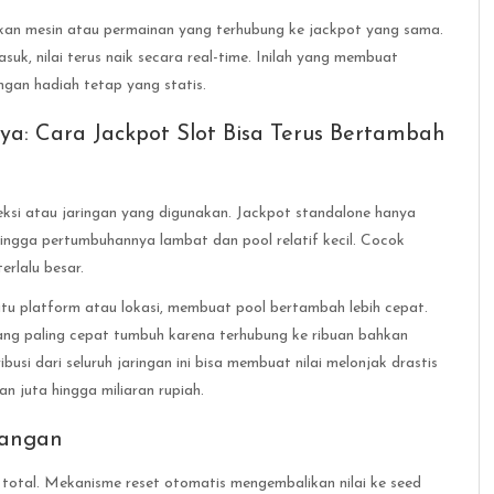
nkan mesin atau permainan yang terhubung ke jackpot yang sama.
uk, nilai terus naik secara real-time. Inilah yang membuat
ngan hadiah tetap yang statis.
ya: Cara Jackpot Slot Bisa Terus Bertambah
eksi atau jaringan yang digunakan. Jackpot standalone hanya
ingga pertumbuhannya lambat dan pool relatif kecil. Cocok
erlalu besar.
u platform atau lokasi, membuat pool bertambah lebih cepat.
ng paling cepat tumbuh karena terhubung ke ribuan bahkan
usi dari seluruh jaringan ini bisa membuat nilai melonjak drastis
n juta hingga miliaran rupiah.
nangan
 total. Mekanisme reset otomatis mengembalikan nilai ke seed