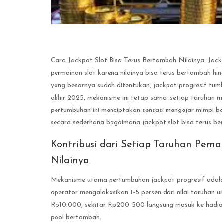
Cara Jackpot Slot Bisa Terus Bertambah Nilainya. Jackp
permainan slot karena nilainya bisa terus bertambah h
yang besarnya sudah ditentukan, jackpot progresif tum
akhir 2025, mekanisme ini tetap sama: setiap taruhan 
pertumbuhan ini menciptakan sensasi mengejar mimpi bes
secara sederhana bagaimana jackpot slot bisa terus be
Kontribusi dari Setiap Taruhan Pema
Nilainya
Mekanisme utama pertumbuhan jackpot progresif adalah
operator mengalokasikan 1-5 persen dari nilai taruhan 
Rp10.000, sekitar Rp200-500 langsung masuk ke hadia
pool bertambah.