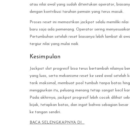
atau nilai awal yang sudah ditentukan operator, biasany
dengan kontribusi taruhan pemain yang terus masuk.
Proses reset ini memastikan jackpot selalu memiliki nil
baru saja ada pemenang. Operator sering menyesuaikan 
Pertumbuhan setelah reset biasanya lebih lambat di awa
tergiur nilai yang mulai naik.
Kesimpulan
Jackpot slot progresif bisa terus bertambah nilainya berk
yang luas, serta mekanisme reset ke seed awal setelah 
tarik maksimal, membuat pool tumbuh tanpa batas hing
menggiurkan itu, peluang menang tetap sangat kecil 
Pada akhirnya, jackpot progresif lebih cocok dilihat s
bijak, tetapkan batas, dan ingat bahwa sebagian besar
ke tangan sendiri.
BACA SELENGKAPNYA DI…