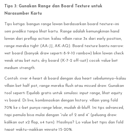
Tips 3: Gunakan Range dan Board Texture untuk
Narasumber Kartu
Tips ketiga: bangun range lawan berdasarkan board texture—ini
seni prediksi tanpa lihat kartu. Range adalah kemungkinan hand
lawan dari preflop action: kalau villain raise 3x dari early position,
range mereka tight (AA-JJ, AK-AQ). Board texture bantu narrow:
wet board (banyak draw seperti 8-9-10 rainbow) bikin lawan check
weak atau bet nuts; dry board (K-7-2 off-suit) cocok value bet
medium strength.
Contoh: river 4-heart di board dengan dua heart sebelumnya—kalau
villain bet half pot, range mereka flush atau missed draw. Gunakan
tool seperti Equilab gratis untuk simulasi: input range, lihat equity
vs board. Di live, kombinasikan dengan history: villain yang fold
70% ke c-bet punya range lebar, mudah di-bluff. Ini tips advanced,
tapi pemula bisa mulai dengan “rule of 2 and 4” (peluang draw:
kalikan out x2 flop, x4 turn). Hasilnya? Lo value bet tipis dan fold
tepat waktu—naikkan winrate 15-20%.