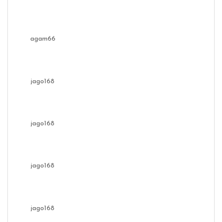
agam66
jago168
jago168
jago168
jago168