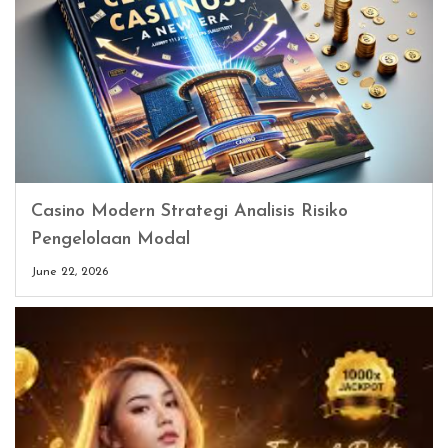
Casino Modern Strategi Analisis Risiko
Pengelolaan Modal
June 22, 2026