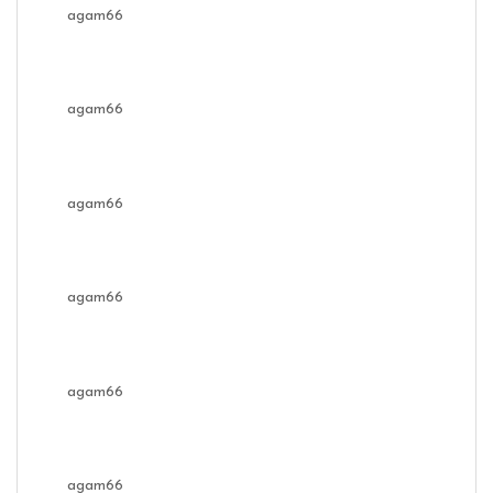
agam66
agam66
agam66
agam66
agam66
agam66