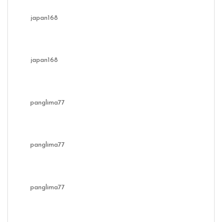
japan168
japan168
panglima77
panglima77
panglima77