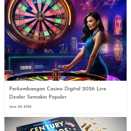
Perkembangan Casino Digital 2026 Live
Dealer Semakin Populer
June 29, 2026