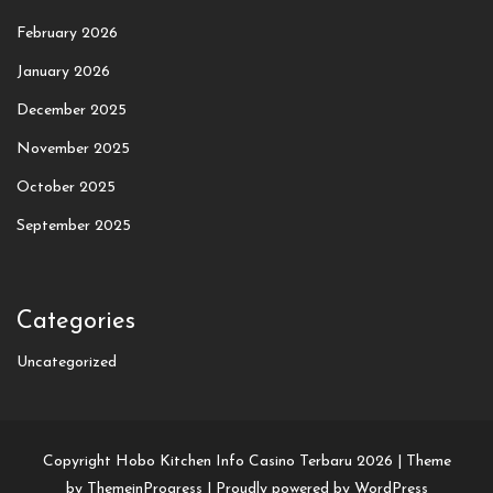
February 2026
January 2026
December 2025
November 2025
October 2025
September 2025
Categories
Uncategorized
Copyright Hobo Kitchen Info Casino Terbaru 2026 |
Theme
by ThemeinProgress
|
Proudly powered by WordPress