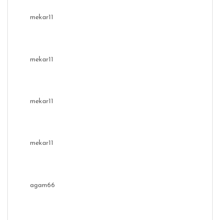
mekar11
mekar11
mekar11
mekar11
agam66