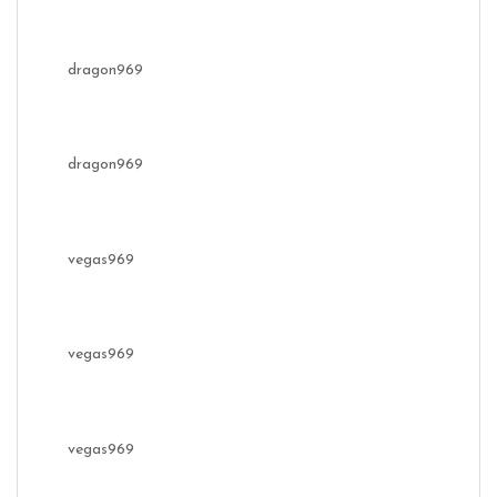
dragon969
dragon969
vegas969
vegas969
vegas969