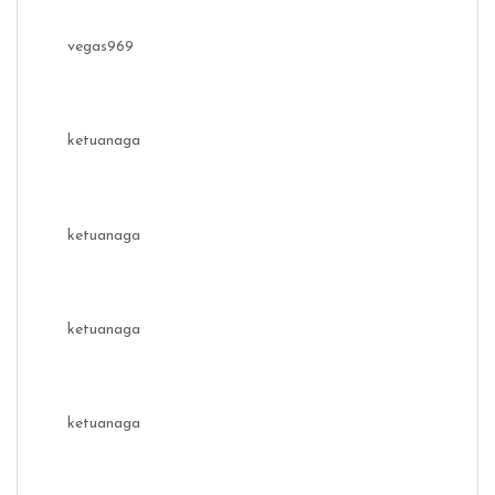
vegas969
ketuanaga
ketuanaga
ketuanaga
ketuanaga