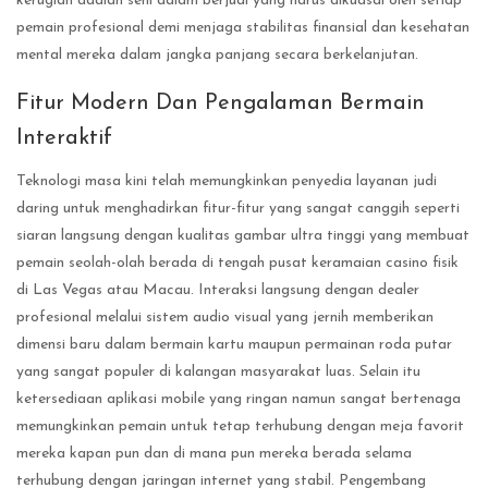
kerugian adalah seni dalam berjudi yang harus dikuasai oleh setiap
pemain profesional demi menjaga stabilitas finansial dan kesehatan
mental mereka dalam jangka panjang secara berkelanjutan.
Fitur Modern Dan Pengalaman Bermain
Interaktif
Teknologi masa kini telah memungkinkan penyedia layanan judi
daring untuk menghadirkan fitur-fitur yang sangat canggih seperti
siaran langsung dengan kualitas gambar ultra tinggi yang membuat
pemain seolah-olah berada di tengah pusat keramaian casino fisik
di Las Vegas atau Macau. Interaksi langsung dengan dealer
profesional melalui sistem audio visual yang jernih memberikan
dimensi baru dalam bermain kartu maupun permainan roda putar
yang sangat populer di kalangan masyarakat luas. Selain itu
ketersediaan aplikasi mobile yang ringan namun sangat bertenaga
memungkinkan pemain untuk tetap terhubung dengan meja favorit
mereka kapan pun dan di mana pun mereka berada selama
terhubung dengan jaringan internet yang stabil. Pengembang