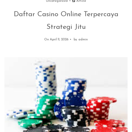
Uncategorized
Article
Daftar Casino Online Terpercaya
Strategi Jitu
On April 11, 2026
by
admin