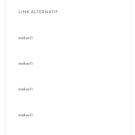
LINK ALTERNATIF :
mekar11
mekar11
mekar11
mekar11