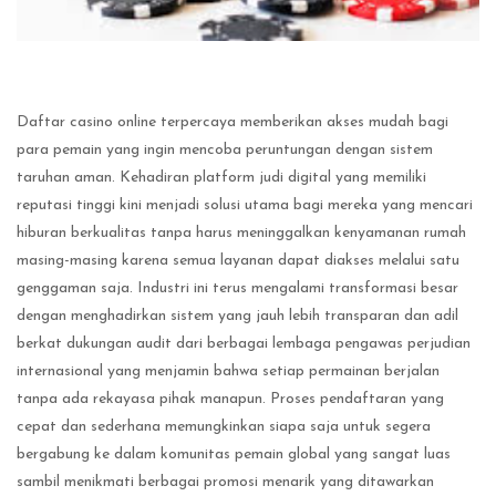
Daftar casino online terpercaya memberikan akses mudah bagi
para pemain yang ingin mencoba peruntungan dengan sistem
taruhan aman. Kehadiran platform judi digital yang memiliki
reputasi tinggi kini menjadi solusi utama bagi mereka yang mencari
hiburan berkualitas tanpa harus meninggalkan kenyamanan rumah
masing-masing karena semua layanan dapat diakses melalui satu
genggaman saja. Industri ini terus mengalami transformasi besar
dengan menghadirkan sistem yang jauh lebih transparan dan adil
berkat dukungan audit dari berbagai lembaga pengawas perjudian
internasional yang menjamin bahwa setiap permainan berjalan
tanpa ada rekayasa pihak manapun. Proses pendaftaran yang
cepat dan sederhana memungkinkan siapa saja untuk segera
bergabung ke dalam komunitas pemain global yang sangat luas
sambil menikmati berbagai promosi menarik yang ditawarkan