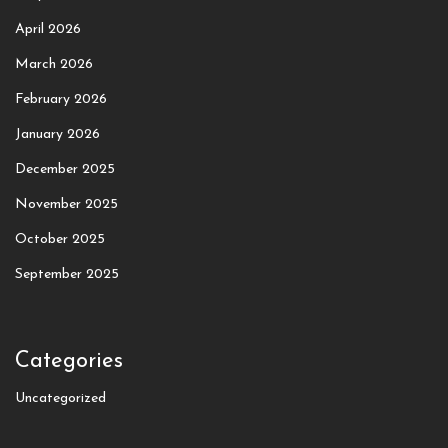
April 2026
March 2026
February 2026
January 2026
December 2025
November 2025
October 2025
September 2025
Categories
Uncategorized