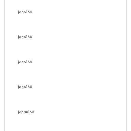
jago168
jago168
jago168
jago168
japan168