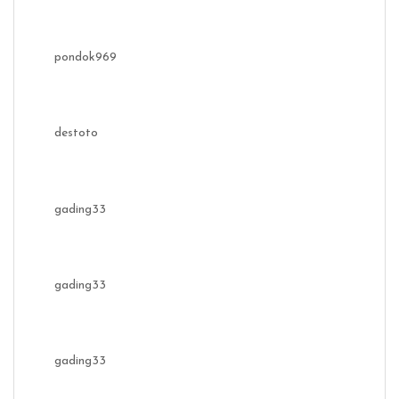
pondok969
destoto
gading33
gading33
gading33