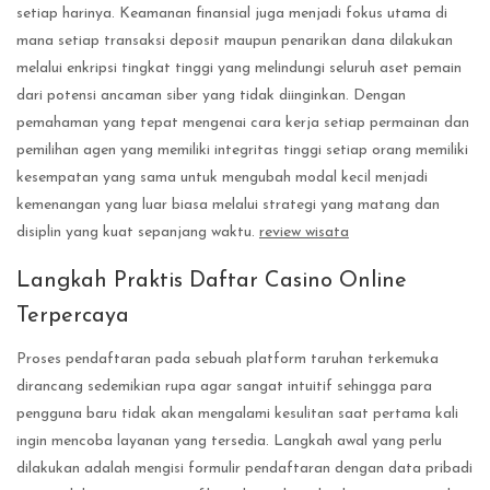
setiap harinya. Keamanan finansial juga menjadi fokus utama di
mana setiap transaksi deposit maupun penarikan dana dilakukan
melalui enkripsi tingkat tinggi yang melindungi seluruh aset pemain
dari potensi ancaman siber yang tidak diinginkan. Dengan
pemahaman yang tepat mengenai cara kerja setiap permainan dan
pemilihan agen yang memiliki integritas tinggi setiap orang memiliki
kesempatan yang sama untuk mengubah modal kecil menjadi
kemenangan yang luar biasa melalui strategi yang matang dan
disiplin yang kuat sepanjang waktu.
review wisata
Langkah Praktis Daftar Casino Online
Terpercaya
Proses pendaftaran pada sebuah platform taruhan terkemuka
dirancang sedemikian rupa agar sangat intuitif sehingga para
pengguna baru tidak akan mengalami kesulitan saat pertama kali
ingin mencoba layanan yang tersedia. Langkah awal yang perlu
dilakukan adalah mengisi formulir pendaftaran dengan data pribadi