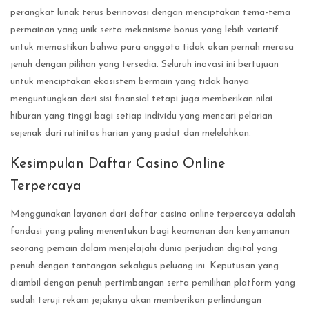
perangkat lunak terus berinovasi dengan menciptakan tema-tema
permainan yang unik serta mekanisme bonus yang lebih variatif
untuk memastikan bahwa para anggota tidak akan pernah merasa
jenuh dengan pilihan yang tersedia. Seluruh inovasi ini bertujuan
untuk menciptakan ekosistem bermain yang tidak hanya
menguntungkan dari sisi finansial tetapi juga memberikan nilai
hiburan yang tinggi bagi setiap individu yang mencari pelarian
sejenak dari rutinitas harian yang padat dan melelahkan.
Kesimpulan Daftar Casino Online
Terpercaya
Menggunakan layanan dari daftar casino online terpercaya adalah
fondasi yang paling menentukan bagi keamanan dan kenyamanan
seorang pemain dalam menjelajahi dunia perjudian digital yang
penuh dengan tantangan sekaligus peluang ini. Keputusan yang
diambil dengan penuh pertimbangan serta pemilihan platform yang
sudah teruji rekam jejaknya akan memberikan perlindungan