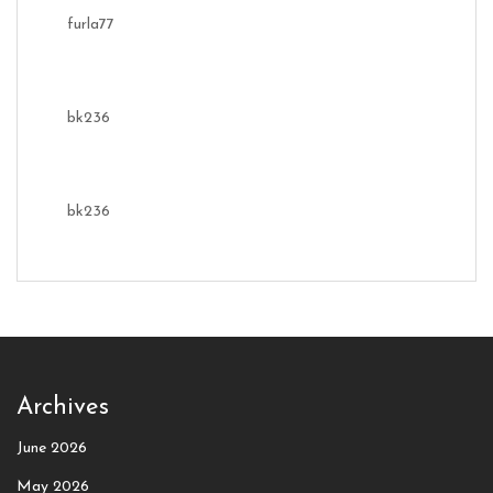
furla77
bk236
bk236
Archives
June 2026
May 2026