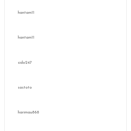
hantam11
hantam11
sido247
sastoto
harimau868