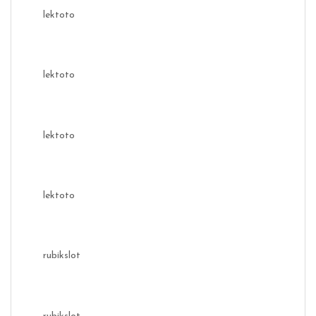
lektoto
lektoto
lektoto
lektoto
rubikslot