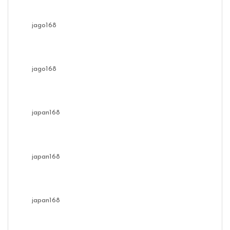
jago168
jago168
japan168
japan168
japan168