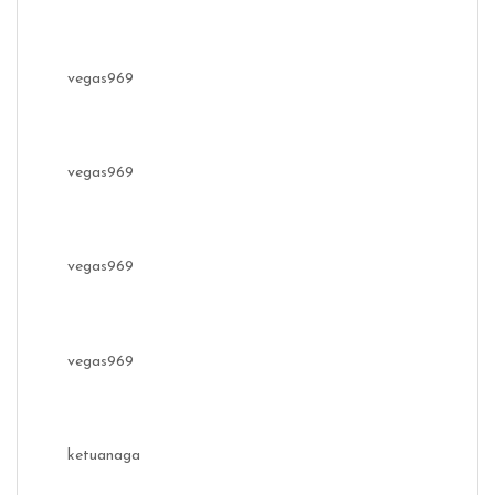
vegas969
vegas969
vegas969
vegas969
ketuanaga