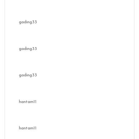
gading33
gading33
gading33
hantam11
hantam11