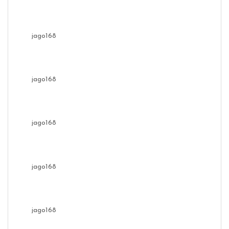
jago168
jago168
jago168
jago168
jago168