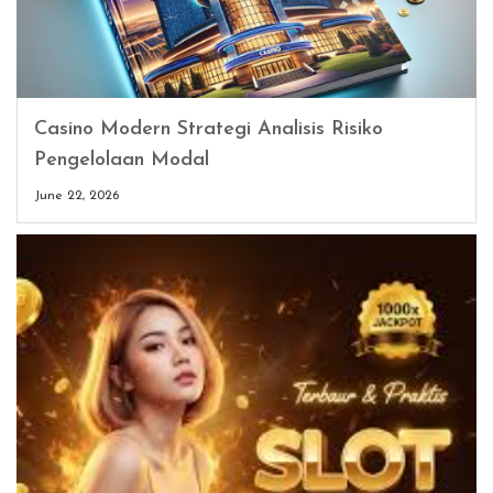
Casino Modern Strategi Analisis Risiko
Pengelolaan Modal
June 22, 2026