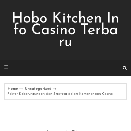
Skip
to
Hobo Kitchen In
content
fo Casino Terba
ru
Home
Uncategorized
Faktor Keberuntungan dan Strategi dalam Kemenangan Casino