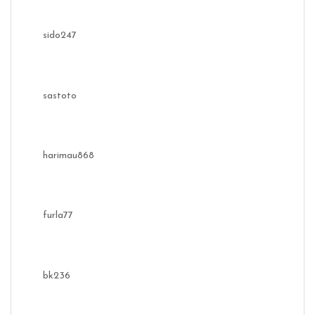
sido247
sastoto
harimau868
furla77
bk236