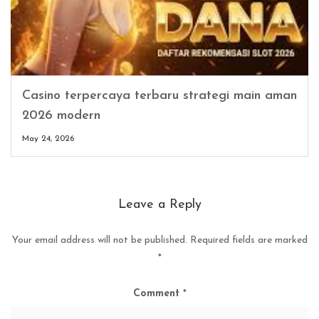
Casino terpercaya terbaru strategi main aman
2026 modern
May 24, 2026
Leave a Reply
Your email address will not be published.
Required fields are marked
*
Comment
*