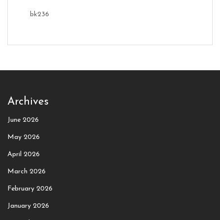
bk236
Archives
June 2026
May 2026
April 2026
March 2026
February 2026
January 2026