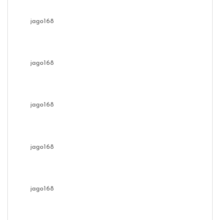
jago168
jago168
jago168
jago168
jago168