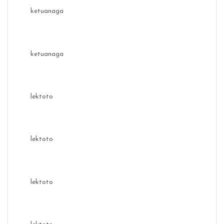
ketuanaga
ketuanaga
lektoto
lektoto
lektoto