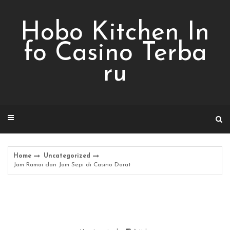
Skip
to
Hobo Kitchen In
content
fo Casino Terba
ru
Home
Uncategorized
Jam Ramai dan Jam Sepi di Casino Darat