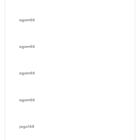
agam66
agam66
agam66
agam66
jago168