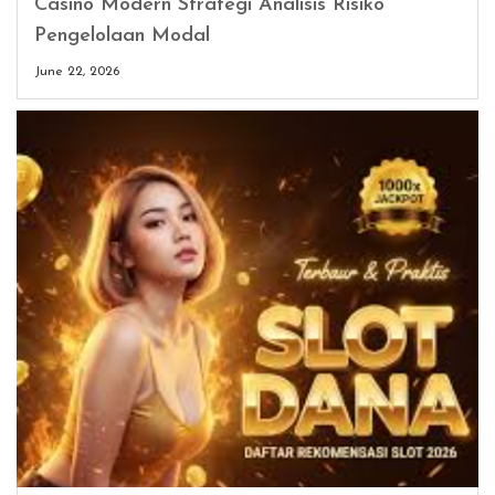
Casino Modern Strategi Analisis Risiko
Pengelolaan Modal
June 22, 2026