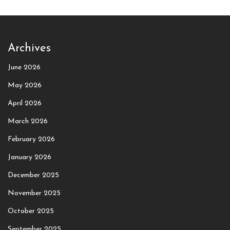
Archives
June 2026
May 2026
April 2026
March 2026
February 2026
January 2026
December 2025
November 2025
October 2025
September 2025