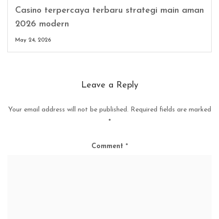
Casino terpercaya terbaru strategi main aman
2026 modern
May 24, 2026
Leave a Reply
Your email address will not be published.
Required fields are marked
*
Comment
*