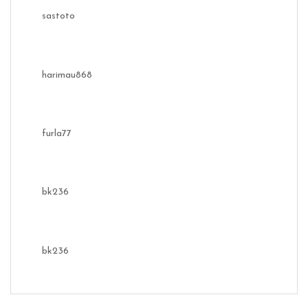
sastoto
harimau868
furla77
bk236
bk236