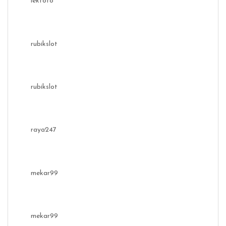
lektoto
rubikslot
rubikslot
raya247
mekar99
mekar99