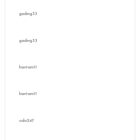
gading33
gading33
hantam11
hantam11
sido247