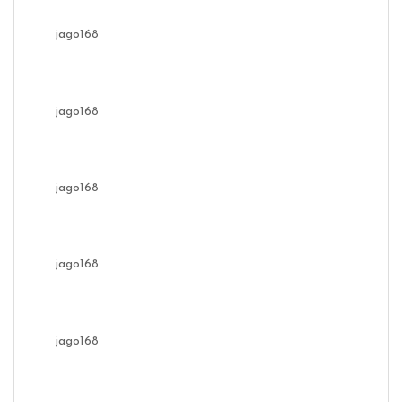
jago168
jago168
jago168
jago168
jago168