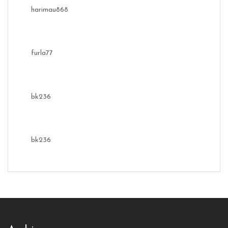
harimau868
furla77
bk236
bk236