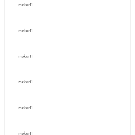
mekar11
mekar11
mekar11
mekar11
mekar11
mekar11