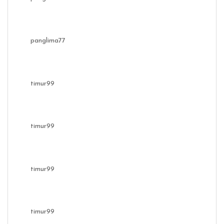
panglima77
timur99
timur99
timur99
timur99