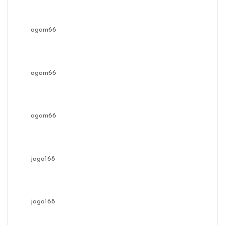
agam66
agam66
agam66
jago168
jago168