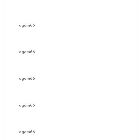
agam66
agam66
agam66
agam66
agam66