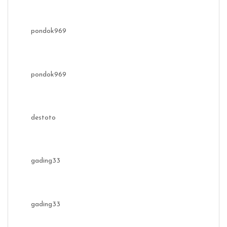
pondok969
pondok969
destoto
gading33
gading33