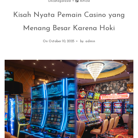
Uncategorized
Article
Kisah Nyata Pemain Casino yang
Menang Besar Karena Hoki
On October 10, 2025
by
admin