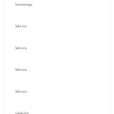
ketuanaga
lektoto
lektoto
lektoto
lektoto
rubikslot