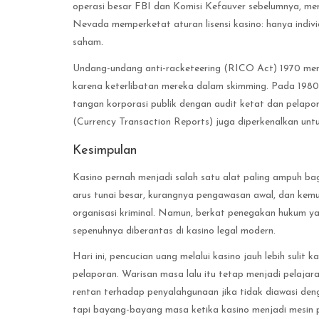
operasi besar FBI dan Komisi Kefauver sebelumnya, me
Nevada memperketat aturan lisensi kasino: hanya indivi
saham.
Undang-undang anti-racketeering (RICO Act) 1970 menj
karena keterlibatan mereka dalam skimming. Pada 1980-
tangan korporasi publik dengan audit ketat dan pelapo
(Currency Transaction Reports) juga diperkenalkan untu
Kesimpulan
Kasino pernah menjadi salah satu alat paling ampuh ba
arus tunai besar, kurangnya pengawasan awal, dan kemu
organisasi kriminal. Namun, berkat penegakan hukum yan
sepenuhnya diberantas di kasino legal modern.
Hari ini, pencucian uang melalui kasino jauh lebih sulit 
pelaporan. Warisan masa lalu itu tetap menjadi pelajara
rentan terhadap penyalahgunaan jika tidak diawasi denga
tapi bayang-bayang masa ketika kasino menjadi mesin p