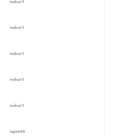
mekar11
mekar11
mekar11
mekar11
mekar11
agam66