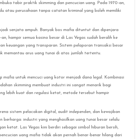
mbuka tabir praktik skimming dan pencucian uang. Pada 1970-an,
du atau perusahaan tanpa catatan kriminal yang boleh memiliki
adi senjata ampuh. Banyak bos mafia dituntut dan dipenjara
an, hampir semua kasino besar di Las Vegas sudah beralih ke
ran keuangan yang transparan. Sistem pelaporan transaksi besar
k memantau arus uang tunai di atas jumlah tertentu.
gi mafia untuk mencuci uang kotor menjadi dana legal. Kombinasi
dahan skimming membuat industri ini sangat menarik bagi
g lebih kuat dan regulasi ketat, metode tersebut hampir
karena sistem pelacakan digital, audit independen, dan kewajiban
n berharga: industri yang menghasilkan uang tunai besar selalu
n ketat. Las Vegas kini berdiri sebagai simbol hiburan bersih,
encucian uang mafia tidak akan pernah benar-benar hilang dari