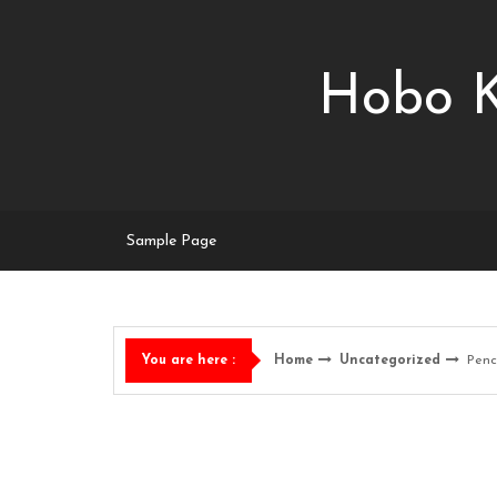
Skip
to
content
Hobo K
Sample Page
Home
Uncategorized
Penc
You are here :