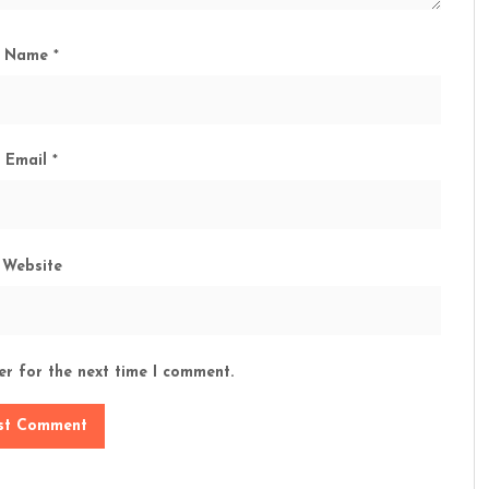
Name
*
Email
*
Website
er for the next time I comment.