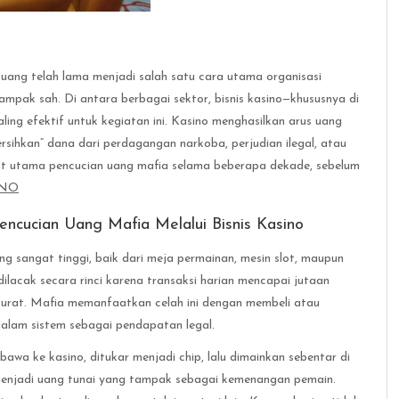
 uang telah lama menjadi salah satu cara utama organisasi
mpak sah. Di antara berbagai sektor, bisnis kasino—khususnya di
ing efektif untuk kegiatan ini. Kasino menghasilkan arus uang
rsihkan” dana dari perdagangan narkoba, perjudian ilegal, atau
at utama pencucian uang mafia selama beberapa dekade, sebelum
INO
ncucian Uang Mafia Melalui Bisnis Kasino
g sangat tinggi, baik dari meja permainan, mesin slot, maupun
t dilacak secara rinci karena transaksi harian mencapai jutaan
kurat. Mafia memanfaatkan celah ini dengan membeli atau
alam sistem sebagai pendapatan legal.
bawa ke kasino, ditukar menjadi chip, lalu dimainkan sebentar di
i menjadi uang tunai yang tampak sebagai kemenangan pemain.