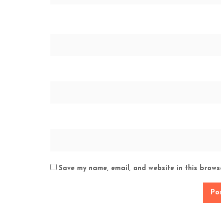
Save my name, email, and website in this brows