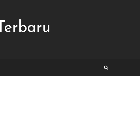
Terbaru