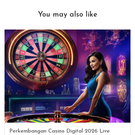
You may also like
Perkembangan Casino Digital 2026 Live