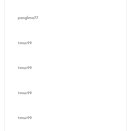
panglima77
timur99
timur99
timur99
timur99