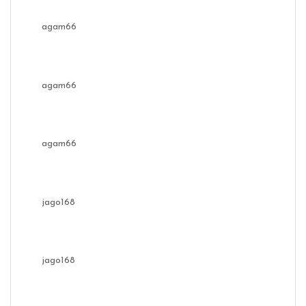
agam66
agam66
agam66
jago168
jago168