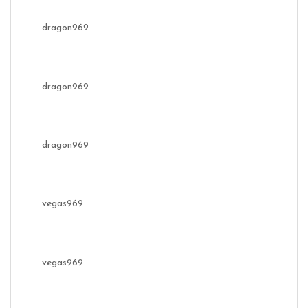
dragon969
dragon969
dragon969
vegas969
vegas969