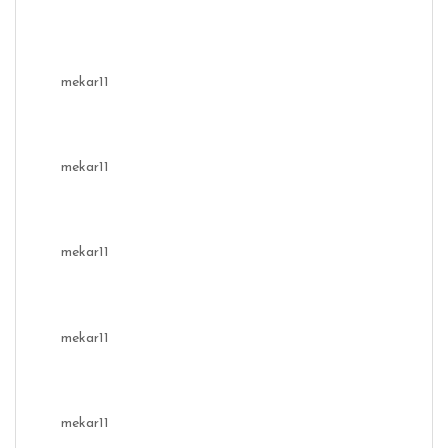
mekar11
mekar11
mekar11
mekar11
mekar11