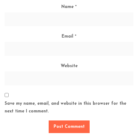
Name
*
Email
*
Website
Save my name, email, and website in this browser for the
next time I comment.