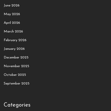
June 2026
May 2026
April 2026
March 2026
February 2026
January 2026
December 2025
November 2025
October 2025
September 2025
Categories