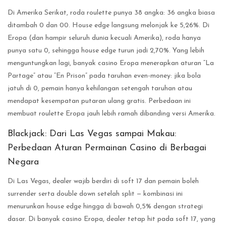
Di Amerika Serikat, roda roulette punya 38 angka: 36 angka biasa
ditambah 0 dan 00. House edge langsung melonjak ke 5,26%. Di
Eropa (dan hampir seluruh dunia kecuali Amerika), roda hanya
punya satu 0, sehingga house edge turun jadi 2,70%. Yang lebih
menguntungkan lagi, banyak casino Eropa menerapkan aturan “La
Partage” atau “En Prison” pada taruhan even-money: jika bola
jatuh di 0, pemain hanya kehilangan setengah taruhan atau
mendapat kesempatan putaran ulang gratis. Perbedaan ini
membuat roulette Eropa jauh lebih ramah dibanding versi Amerika.
Blackjack: Dari Las Vegas sampai Makau:
Perbedaan Aturan Permainan Casino di Berbagai
Negara
Di Las Vegas, dealer wajib berdiri di soft 17 dan pemain boleh
surrender serta double down setelah split — kombinasi ini
menurunkan house edge hingga di bawah 0,5% dengan strategi
dasar. Di banyak casino Eropa, dealer tetap hit pada soft 17, yang