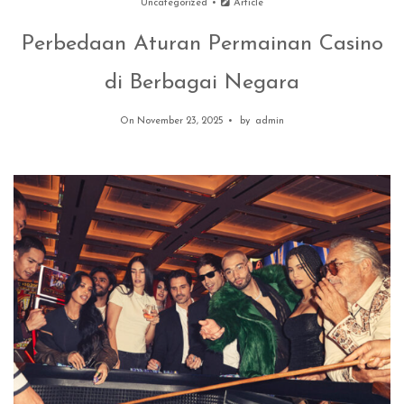
Uncategorized
Article
Perbedaan Aturan Permainan Casino
di Berbagai Negara
On November 23, 2025
by
admin