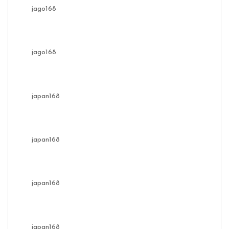
jago168
jago168
japan168
japan168
japan168
japan168