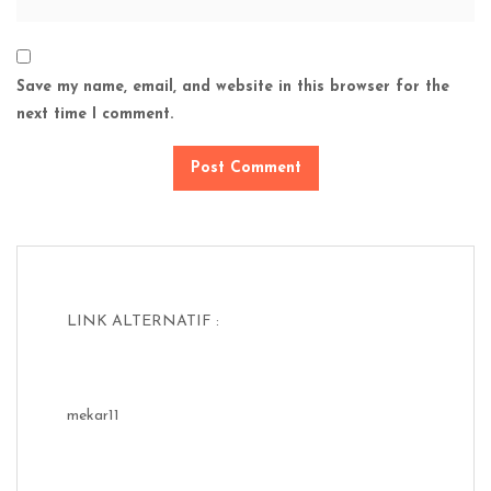
Save my name, email, and website in this browser for the
next time I comment.
LINK ALTERNATIF :
mekar11