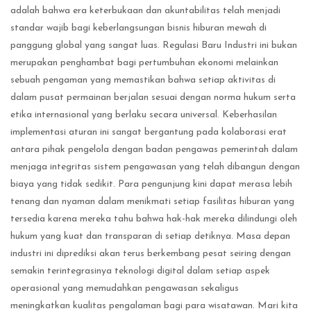
adalah bahwa era keterbukaan dan akuntabilitas telah menjadi
standar wajib bagi keberlangsungan bisnis hiburan mewah di
panggung global yang sangat luas. Regulasi Baru Industri ini bukan
merupakan penghambat bagi pertumbuhan ekonomi melainkan
sebuah pengaman yang memastikan bahwa setiap aktivitas di
dalam pusat permainan berjalan sesuai dengan norma hukum serta
etika internasional yang berlaku secara universal. Keberhasilan
implementasi aturan ini sangat bergantung pada kolaborasi erat
antara pihak pengelola dengan badan pengawas pemerintah dalam
menjaga integritas sistem pengawasan yang telah dibangun dengan
biaya yang tidak sedikit. Para pengunjung kini dapat merasa lebih
tenang dan nyaman dalam menikmati setiap fasilitas hiburan yang
tersedia karena mereka tahu bahwa hak-hak mereka dilindungi oleh
hukum yang kuat dan transparan di setiap detiknya. Masa depan
industri ini diprediksi akan terus berkembang pesat seiring dengan
semakin terintegrasinya teknologi digital dalam setiap aspek
operasional yang memudahkan pengawasan sekaligus
meningkatkan kualitas pengalaman bagi para wisatawan. Mari kita