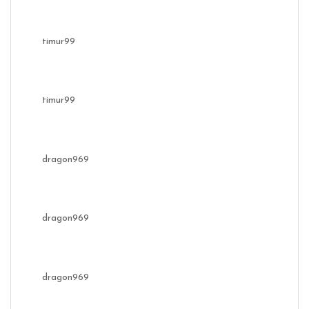
timur99
timur99
dragon969
dragon969
dragon969