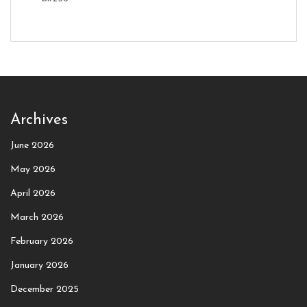
Archives
June 2026
May 2026
April 2026
March 2026
February 2026
January 2026
December 2025