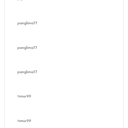
panglima77
panglima77
panglima77
timur99
timur99