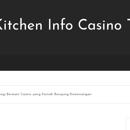
itchen Info Casino 
tegi Bermain Casino yang Pernah Berujung Kemenangan