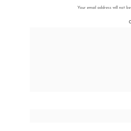
Your email address will not be