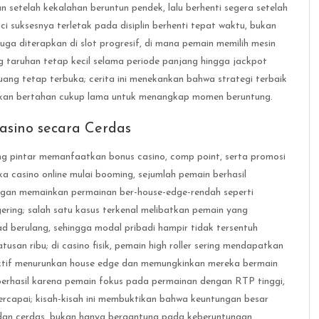
n setelah kekalahan beruntun pendek, lalu berhenti segera setelah
ci suksesnya terletak pada disiplin berhenti tepat waktu, bukan
ga diterapkan di slot progresif, di mana pemain memilih mesin
g taruhan tetap kecil selama periode panjang hingga jackpot
ang tetap terbuka; cerita ini menekankan bahwa strategi terbaik
inkan bertahan cukup lama untuk menangkap momen beruntung.
sino secara Cerdas
g pintar memanfaatkan bonus casino, comp point, serta promosi
a casino online mulai booming, sejumlah pemain berhasil
gan memainkan permainan ber-house-edge-rendah seperti
ering; salah satu kasus terkenal melibatkan pemain yang
 berulang, sehingga modal pribadi hampir tidak tersentuh
san ribu; di casino fisik, pemain high roller sering mendapatkan
fektif menurunkan house edge dan memungkinkan mereka bermain
i berhasil karena pemain fokus pada permainan dengan RTP tinggi,
tercapai; kisah-kisah ini membuktikan bahwa keuntungan besar
al dan cerdas, bukan hanya bergantung pada keberuntungan