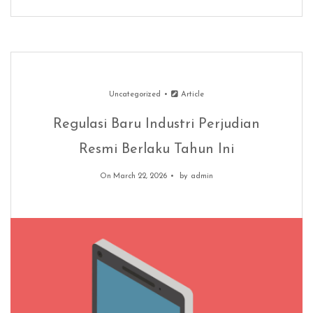
Uncategorized
Article
Regulasi Baru Industri Perjudian
Resmi Berlaku Tahun Ini
On March 22, 2026
by
admin