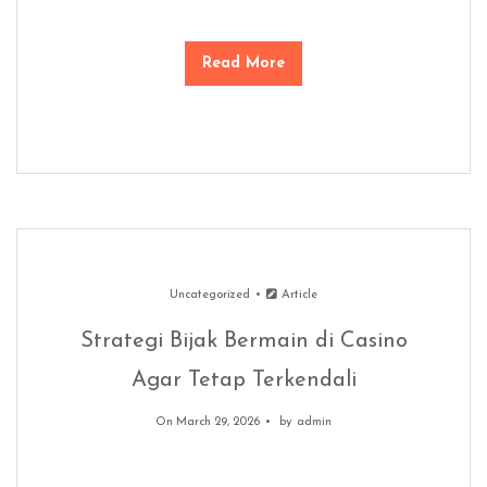
Read More
Uncategorized
Article
Strategi Bijak Bermain di Casino
Agar Tetap Terkendali
On March 29, 2026
by
admin