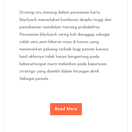
Strategi jitu menang dalam permainan kartu
blackjack memerlukan kombinasi disiplin tinggi dan
pemahaman mendalam tentang probabilitas.
Permainan blackjack sering kali dianggap sebagai
salah satu jenis hiburan meja di kasino yang
menawarkan peluang terbaik bagi pemain karena
hasil akhirnya tidak hanya bergantung pada
keberuntungan murni melainkan pada keputusan
strategis yang diambil dalam hitungan detik.
Sebagai pemula
Read More