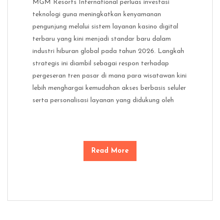
MGM Resorts International perluas investasi
teknologi guna meningkatkan kenyamanan
pengunjung melalui sistem layanan kasino digital
terbaru yang kini menjadi standar baru dalam
industri hiburan global pada tahun 2026. Langkah
strategis ini diambil sebagai respon terhadap
pergeseran tren pasar di mana para wisatawan kini
lebih menghargai kemudahan akses berbasis seluler
serta personalisasi layanan yang didukung oleh
Read More