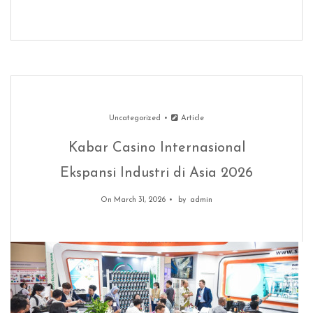
Uncategorized
Article
Kabar Casino Internasional
Ekspansi Industri di Asia 2026
On March 31, 2026
by
admin