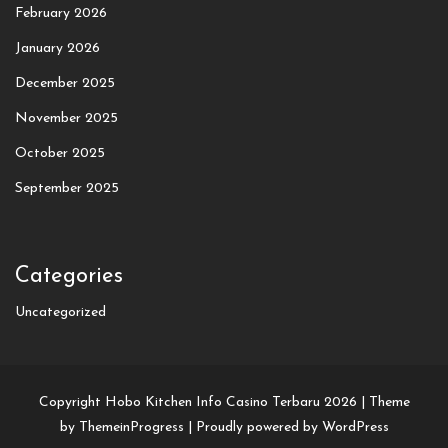
February 2026
January 2026
December 2025
November 2025
October 2025
September 2025
Categories
Uncategorized
Copyright Hobo Kitchen Info Casino Terbaru 2026 |
Theme
by ThemeinProgress
|
Proudly powered by WordPress