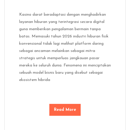
Kasino darat beradaptasi dengan menghadirkan
layanan hiburan yang terintegrasi secara digital
guna memberikan pengalaman bermain tanpa
batas. Memasuki tahun 2026 industri hiburan fisik
konvensional tidak lagi melihat platform daring
sebagai ancaman melainkan sebagai mitra
strategis untuk memperluas jangkauan pasar
mereka ke seluruh dunia. Fenomena ini menciptakan
sebuah model bisnis baru yang disebut sebagai
ekosistem hibrida
Read More