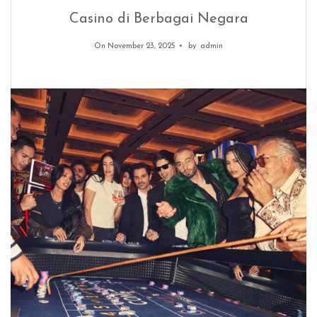
Casino di Berbagai Negara
On November 23, 2025
by
admin