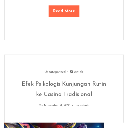
Read More
Uncategorized
Article
Efek Psikologis Kunjungan Rutin
ke Casino Tradisional
On November 21, 2025
by
admin