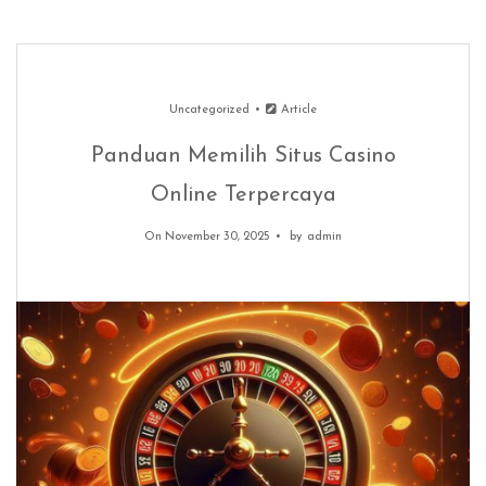
Uncategorized
Article
Panduan Memilih Situs Casino
Online Terpercaya
On November 30, 2025
by
admin