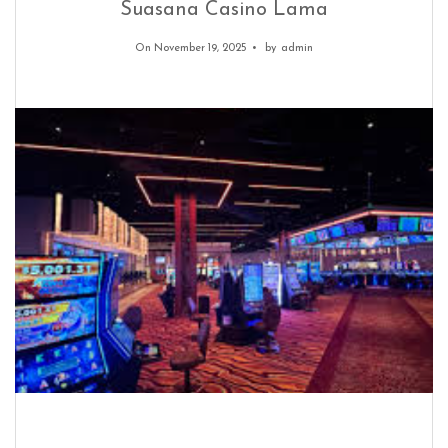
Suasana Casino Lama
On November 19, 2025
by
admin