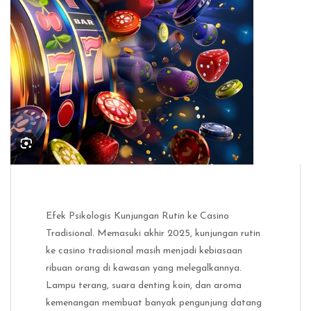
Efek Psikologis Kunjungan Rutin ke Casino
Tradisional. Memasuki akhir 2025, kunjungan rutin
ke casino tradisional masih menjadi kebiasaan
ribuan orang di kawasan yang melegalkannya.
Lampu terang, suara denting koin, dan aroma
kemenangan membuat banyak pengunjung datang