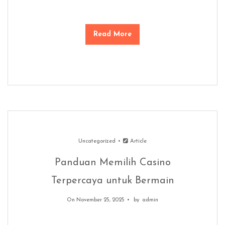
Read More
Uncategorized
Article
Panduan Memilih Casino
Terpercaya untuk Bermain
On November 25, 2025
by
admin