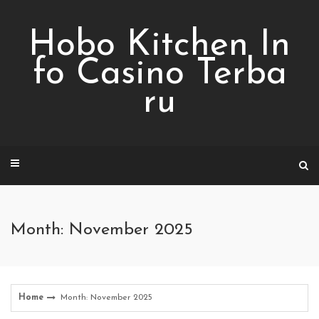
Skip
to
Hobo Kitchen In
content
fo Casino Terba
ru
Month: November 2025
Home
Month: November 2025