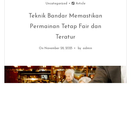
Uncategorized
Article
Teknik Bandar Memastikan
Permainan Tetap Fair dan
Teratur
On November 28, 2025
by
admin