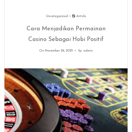
Uncategorized
Article
Cara Menjadikan Permainan
Casino Sebagai Hobi Positif
On November 26, 2025
by
admin