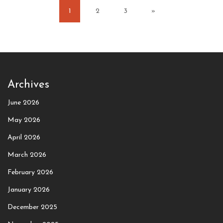
1
2
3
»
Archives
June 2026
May 2026
April 2026
March 2026
February 2026
January 2026
December 2025