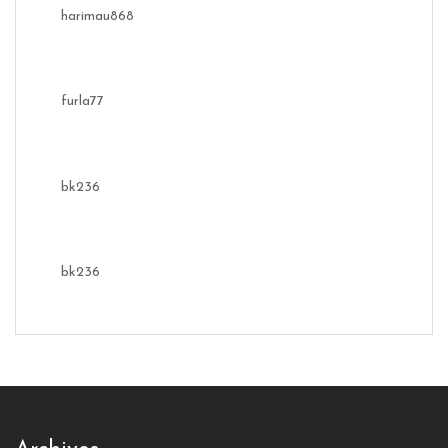
harimau868
furla77
bk236
bk236