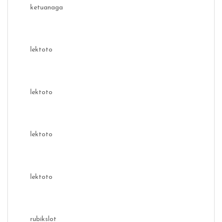
ketuanaga
lektoto
lektoto
lektoto
lektoto
rubikslot