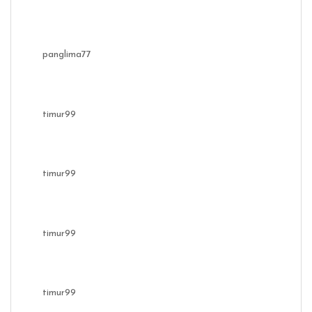
panglima77
timur99
timur99
timur99
timur99