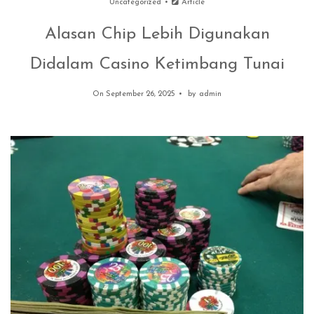
Uncategorized
Article
Alasan Chip Lebih Digunakan
Didalam Casino Ketimbang Tunai
On September 26, 2025
by
admin