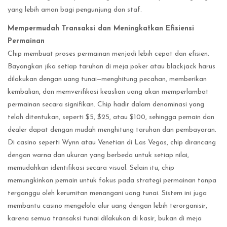
yang lebih aman bagi pengunjung dan staf.
Mempermudah Transaksi dan Meningkatkan Efisiensi
Permainan
Chip membuat proses permainan menjadi lebih cepat dan efisien.
Bayangkan jika setiap taruhan di meja poker atau blackjack harus
dilakukan dengan uang tunai—menghitung pecahan, memberikan
kembalian, dan memverifikasi keaslian uang akan memperlambat
permainan secara signifikan. Chip hadir dalam denominasi yang
telah ditentukan, seperti $5, $25, atau $100, sehingga pemain dan
dealer dapat dengan mudah menghitung taruhan dan pembayaran.
Di casino seperti Wynn atau Venetian di Las Vegas, chip dirancang
dengan warna dan ukuran yang berbeda untuk setiap nilai,
memudahkan identifikasi secara visual. Selain itu, chip
memungkinkan pemain untuk fokus pada strategi permainan tanpa
terganggu oleh kerumitan menangani uang tunai. Sistem ini juga
membantu casino mengelola alur uang dengan lebih terorganisir,
karena semua transaksi tunai dilakukan di kasir, bukan di meja