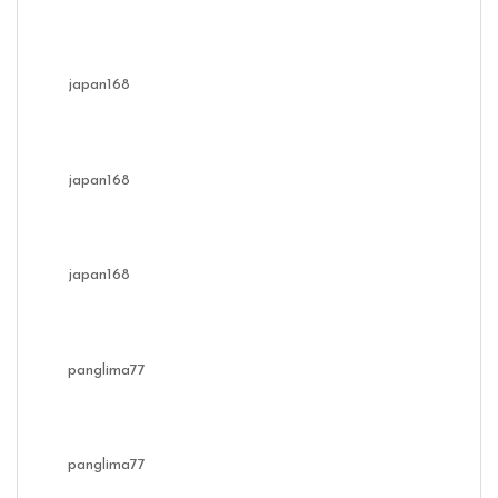
japan168
japan168
japan168
panglima77
panglima77