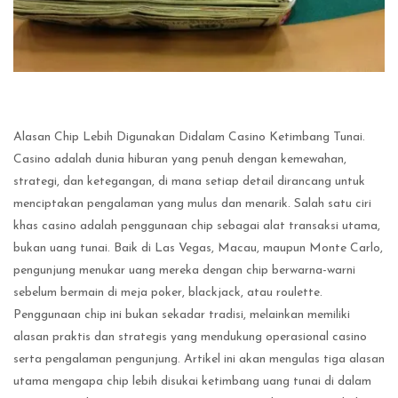
Alasan Chip Lebih Digunakan Didalam Casino Ketimbang Tunai.
Casino adalah dunia hiburan yang penuh dengan kemewahan,
strategi, dan ketegangan, di mana setiap detail dirancang untuk
menciptakan pengalaman yang mulus dan menarik. Salah satu ciri
khas casino adalah penggunaan chip sebagai alat transaksi utama,
bukan uang tunai. Baik di Las Vegas, Macau, maupun Monte Carlo,
pengunjung menukar uang mereka dengan chip berwarna-warni
sebelum bermain di meja poker, blackjack, atau roulette.
Penggunaan chip ini bukan sekadar tradisi, melainkan memiliki
alasan praktis dan strategis yang mendukung operasional casino
serta pengalaman pengunjung. Artikel ini akan mengulas tiga alasan
utama mengapa chip lebih disukai ketimbang uang tunai di dalam