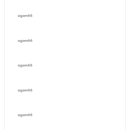
agam66
agam66
agam66
agam66
agam66