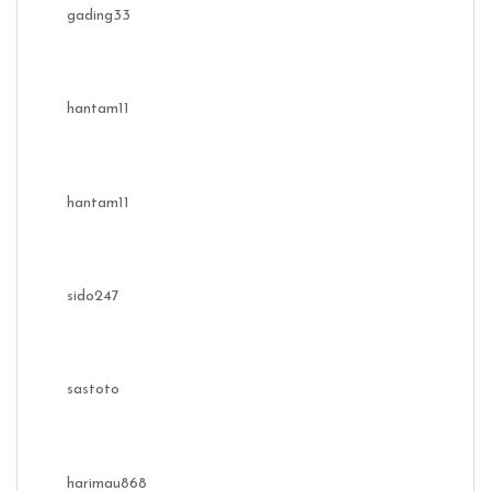
gading33
hantam11
hantam11
sido247
sastoto
harimau868