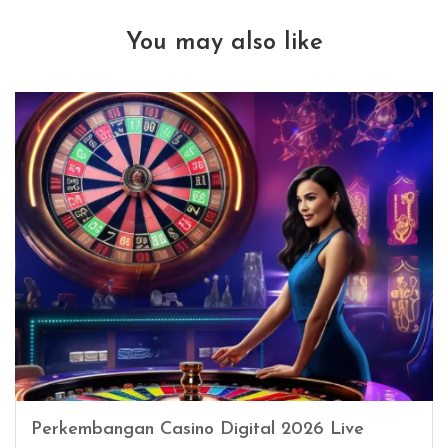
You may also like
Perkembangan Casino Digital 2026 Live