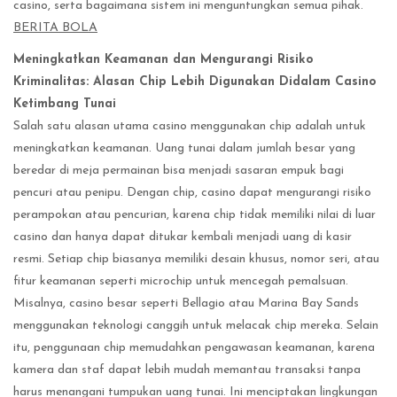
casino, serta bagaimana sistem ini menguntungkan semua pihak.
BERITA BOLA
Meningkatkan Keamanan dan Mengurangi Risiko
Kriminalitas: Alasan Chip Lebih Digunakan Didalam Casino
Ketimbang Tunai
Salah satu alasan utama casino menggunakan chip adalah untuk
meningkatkan keamanan. Uang tunai dalam jumlah besar yang
beredar di meja permainan bisa menjadi sasaran empuk bagi
pencuri atau penipu. Dengan chip, casino dapat mengurangi risiko
perampokan atau pencurian, karena chip tidak memiliki nilai di luar
casino dan hanya dapat ditukar kembali menjadi uang di kasir
resmi. Setiap chip biasanya memiliki desain khusus, nomor seri, atau
fitur keamanan seperti microchip untuk mencegah pemalsuan.
Misalnya, casino besar seperti Bellagio atau Marina Bay Sands
menggunakan teknologi canggih untuk melacak chip mereka. Selain
itu, penggunaan chip memudahkan pengawasan keamanan, karena
kamera dan staf dapat lebih mudah memantau transaksi tanpa
harus menangani tumpukan uang tunai. Ini menciptakan lingkungan