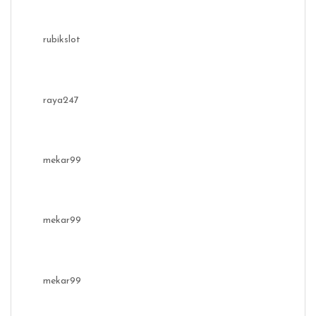
rubikslot
raya247
mekar99
mekar99
mekar99