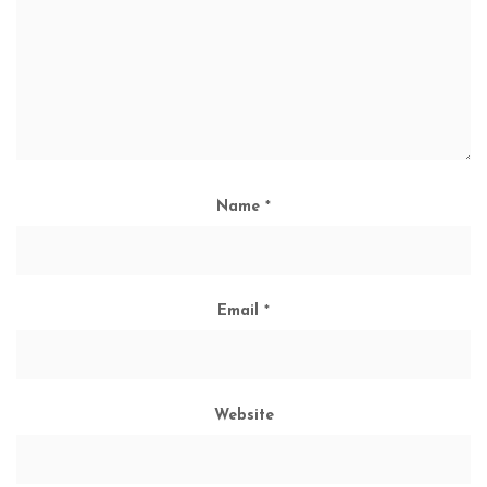
Name
*
Email
*
Website