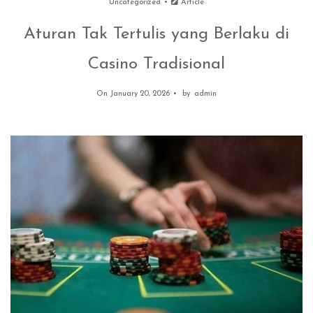
Uncategorized
Article
Aturan Tak Tertulis yang Berlaku di
Casino Tradisional
On January 20, 2026
by
admin