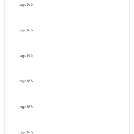
jago168
jago168
jago168
jago168
jago168
jago168