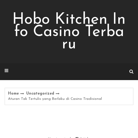
Skip
to
Hobo Kitchen In
content
fo Casino Terba
ru
Home
Uncategorized
Aturan Tak Tertulis yang Berlaku di Casino Tradisional