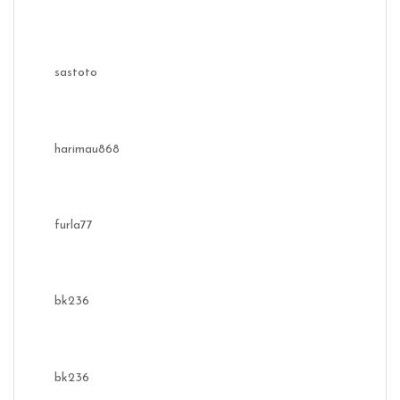
sastoto
harimau868
furla77
bk236
bk236