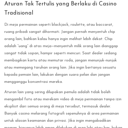
Aturan Tak Tertulis yang Berlaku di Casino
Tradisional
Di meja permainan seperti blackjack, roulette, atau baccarat,
ruang pribadi sangat dihormati. Jangan pernah menyentuh chip
orang lain, bahkan kalau hanya ingin melihat lebih dekat. Chip
adalah “uang” di atas meja—menyentuh milik orang lain dianggap
sangat tidak sopan, hampir seperti mencuri. Saat dealer sedang
membagikan kartu atau memutar roda, jangan menunjuk-nunjuk
atau memegang taruhan orang lain. Jika ingin bertanya sesuatu
kepada pemain lain, lakukan dengan suara pelan dan jangan
mengganggu konsentrasi mereka.
Aturan lain yang sering dilupakan pemula adalah tidak boleh
mengambil foto atau merekam video di meja permainan tanpa izin
eksplisit dari semua orang di meja tersebut, termasuk dealer.
Banyak casino melarang fotografi sepenuhnya di area permainan
untuk alasan keamanan dan privasi. Jika ingin mengabadikan
momen, biasanya lebih aman dilakukan di area lobi atau bar, bukan