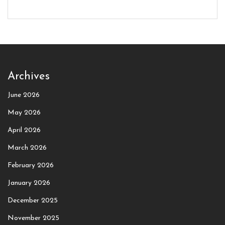
Archives
June 2026
May 2026
April 2026
March 2026
February 2026
January 2026
December 2025
November 2025