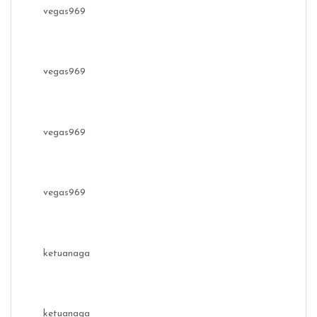
vegas969
vegas969
vegas969
vegas969
ketuanaga
ketuanaga