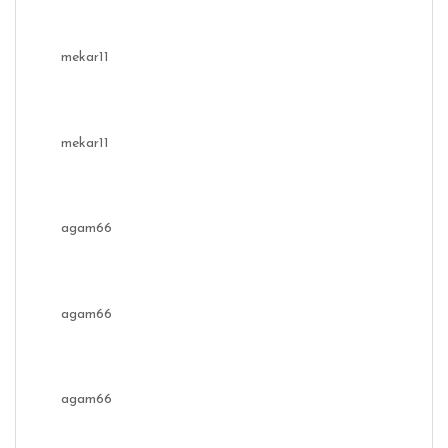
mekar11
mekar11
agam66
agam66
agam66