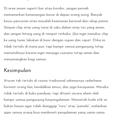
Di area umum seperti bar atau koridor, jangan pernah
memamerkan kemenangan besar di depan orang asing. Banyak
kasus pencurian atau masalah keamanan berawal dari sikap pamer.
Simpan chip atau uang tunai di saku dalam atau tas yang aman,
dan jangan hitung uang di tempat terbuka. Jika ingin menukar chip
ke uang tunai, lakukan di kasir dengan sopan dan cepat. Etika ini
tidak tertulis di mana pun, tapi hampir semua pengunjung tetap
mematuhinya karena ingin menjaga suasana tetap aman dan
menyenangkan bagi semua.
Kesimpulan
Aturan tak tertulis di casino tradisional sebenarnya sederhana:
hormati orang lain, kendalikan emosi, dan jaga kesopanan. Mereka
tidak tertulis di buku panduan, tapi ditaati secara alami oleh
hampir semua pengunjung berpengalaman. Mematuhi kode etik ini
bukan hanya agar tidak dianggap “turis” atau “pemula”, melainkan
agar semua orang bisa menikmati pengalaman yang sama-sama