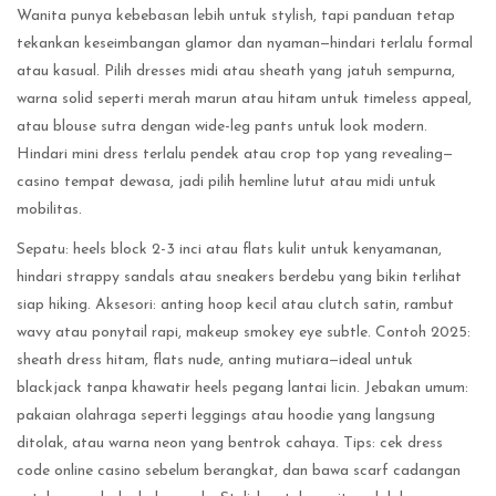
Wanita punya kebebasan lebih untuk stylish, tapi panduan tetap
tekankan keseimbangan glamor dan nyaman—hindari terlalu formal
atau kasual. Pilih dresses midi atau sheath yang jatuh sempurna,
warna solid seperti merah marun atau hitam untuk timeless appeal,
atau blouse sutra dengan wide-leg pants untuk look modern.
Hindari mini dress terlalu pendek atau crop top yang revealing—
casino tempat dewasa, jadi pilih hemline lutut atau midi untuk
mobilitas.
Sepatu: heels block 2-3 inci atau flats kulit untuk kenyamanan,
hindari strappy sandals atau sneakers berdebu yang bikin terlihat
siap hiking. Aksesori: anting hoop kecil atau clutch satin, rambut
wavy atau ponytail rapi, makeup smokey eye subtle. Contoh 2025:
sheath dress hitam, flats nude, anting mutiara—ideal untuk
blackjack tanpa khawatir heels pegang lantai licin. Jebakan umum:
pakaian olahraga seperti leggings atau hoodie yang langsung
ditolak, atau warna neon yang bentrok cahaya. Tips: cek dress
code online casino sebelum berangkat, dan bawa scarf cadangan