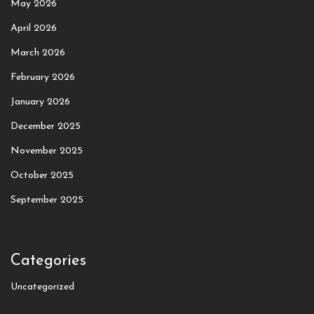
May 2026
April 2026
March 2026
February 2026
January 2026
December 2025
November 2025
October 2025
September 2025
Categories
Uncategorized