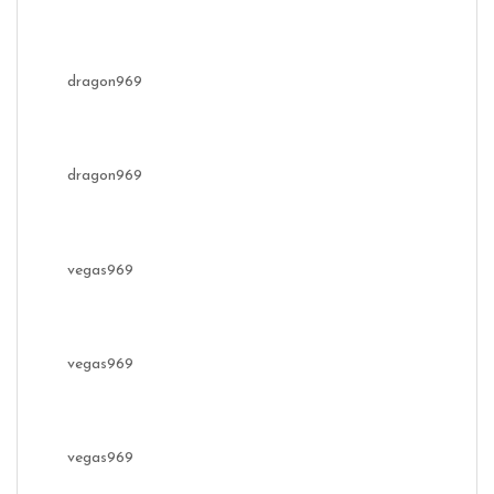
dragon969
dragon969
vegas969
vegas969
vegas969