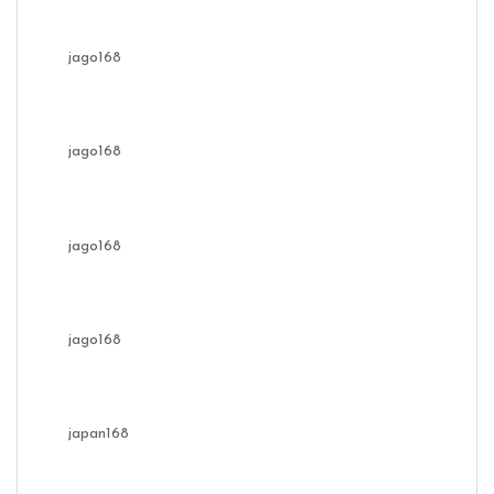
jago168
jago168
jago168
jago168
japan168