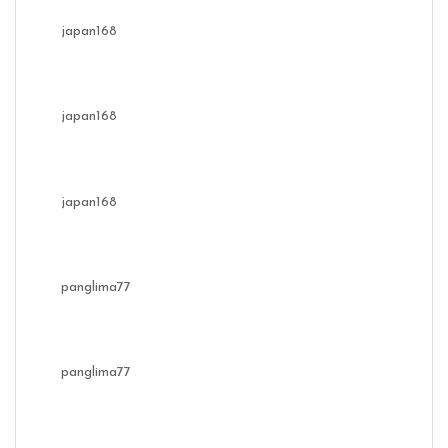
japan168
japan168
japan168
panglima77
panglima77