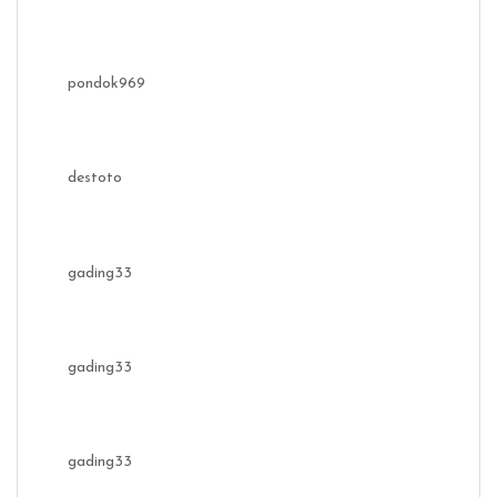
pondok969
destoto
gading33
gading33
gading33