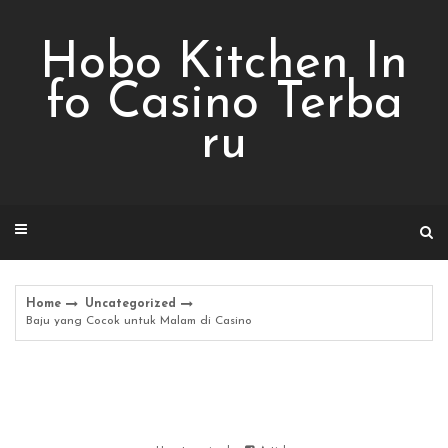
Skip
to
Hobo Kitchen In
content
fo Casino Terba
ru
Home
Uncategorized
Baju yang Cocok untuk Malam di Casino