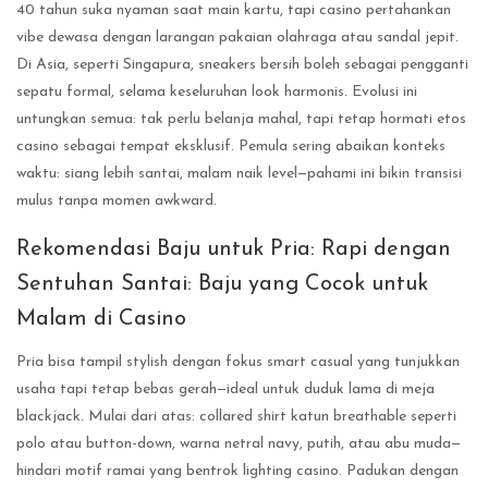
40 tahun suka nyaman saat main kartu, tapi casino pertahankan
vibe dewasa dengan larangan pakaian olahraga atau sandal jepit.
Di Asia, seperti Singapura, sneakers bersih boleh sebagai pengganti
sepatu formal, selama keseluruhan look harmonis. Evolusi ini
untungkan semua: tak perlu belanja mahal, tapi tetap hormati etos
casino sebagai tempat eksklusif. Pemula sering abaikan konteks
waktu: siang lebih santai, malam naik level—pahami ini bikin transisi
mulus tanpa momen awkward.
Rekomendasi Baju untuk Pria: Rapi dengan
Sentuhan Santai: Baju yang Cocok untuk
Malam di Casino
Pria bisa tampil stylish dengan fokus smart casual yang tunjukkan
usaha tapi tetap bebas gerah—ideal untuk duduk lama di meja
blackjack. Mulai dari atas: collared shirt katun breathable seperti
polo atau button-down, warna netral navy, putih, atau abu muda—
hindari motif ramai yang bentrok lighting casino. Padukan dengan