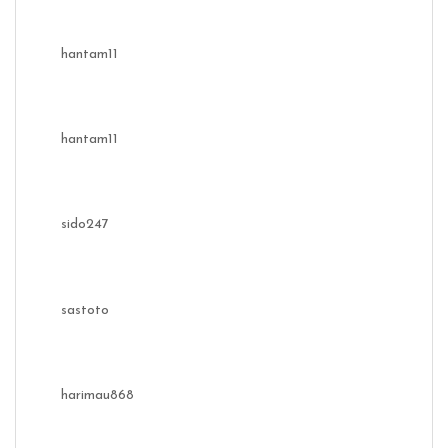
hantam11
hantam11
sido247
sastoto
harimau868