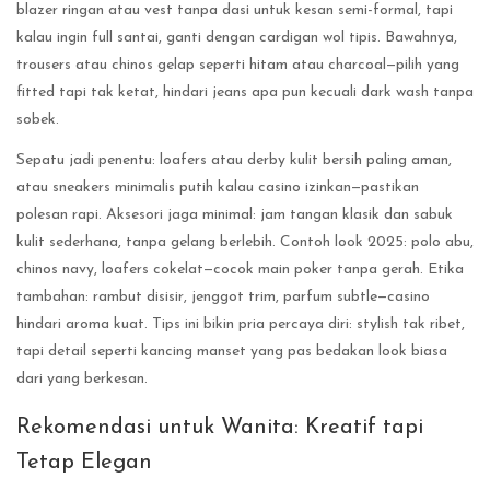
blazer ringan atau vest tanpa dasi untuk kesan semi-formal, tapi
kalau ingin full santai, ganti dengan cardigan wol tipis. Bawahnya,
trousers atau chinos gelap seperti hitam atau charcoal—pilih yang
fitted tapi tak ketat, hindari jeans apa pun kecuali dark wash tanpa
sobek.
Sepatu jadi penentu: loafers atau derby kulit bersih paling aman,
atau sneakers minimalis putih kalau casino izinkan—pastikan
polesan rapi. Aksesori jaga minimal: jam tangan klasik dan sabuk
kulit sederhana, tanpa gelang berlebih. Contoh look 2025: polo abu,
chinos navy, loafers cokelat—cocok main poker tanpa gerah. Etika
tambahan: rambut disisir, jenggot trim, parfum subtle—casino
hindari aroma kuat. Tips ini bikin pria percaya diri: stylish tak ribet,
tapi detail seperti kancing manset yang pas bedakan look biasa
dari yang berkesan.
Rekomendasi untuk Wanita: Kreatif tapi
Tetap Elegan