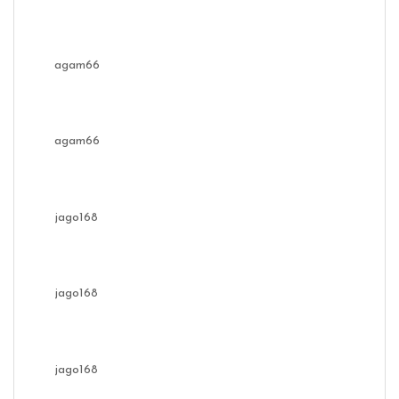
agam66
agam66
jago168
jago168
jago168