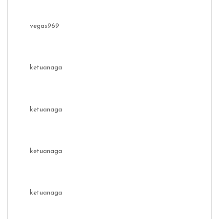
vegas969
ketuanaga
ketuanaga
ketuanaga
ketuanaga