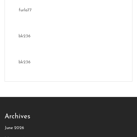
furla77
bk236
bk236
Archives
June 2026