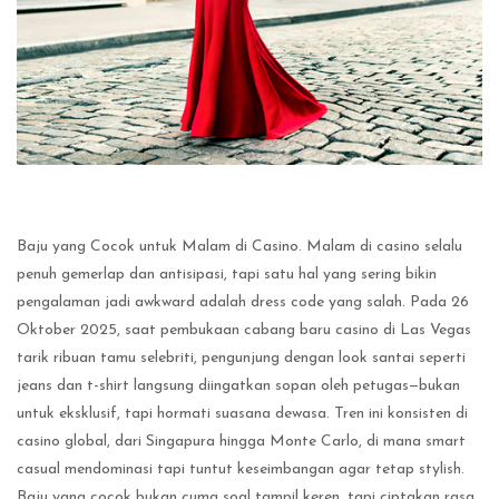
Baju yang Cocok untuk Malam di Casino. Malam di casino selalu
penuh gemerlap dan antisipasi, tapi satu hal yang sering bikin
pengalaman jadi awkward adalah dress code yang salah. Pada 26
Oktober 2025, saat pembukaan cabang baru casino di Las Vegas
tarik ribuan tamu selebriti, pengunjung dengan look santai seperti
jeans dan t-shirt langsung diingatkan sopan oleh petugas—bukan
untuk eksklusif, tapi hormati suasana dewasa. Tren ini konsisten di
casino global, dari Singapura hingga Monte Carlo, di mana smart
casual mendominasi tapi tuntut keseimbangan agar tetap stylish.
Baju yang cocok bukan cuma soal tampil keren, tapi ciptakan rasa