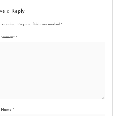
ve a Reply
 published.
Required fields are marked
*
Comment
*
Name
*