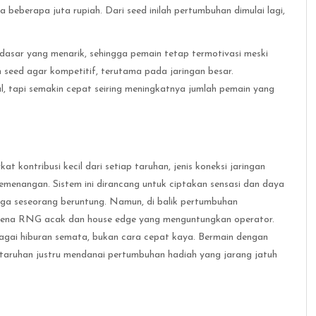
a beberapa juta rupiah. Dari seed inilah pertumbuhan dimulai lagi,
ai dasar yang menarik, sehingga pemain tetap termotivasi meski
seed agar kompetitif, terutama pada jaringan besar.
l, tapi semakin cepat seiring meningkatnya jumlah pemain yang
at kontribusi kecil dari setiap taruhan, jenis koneksi jaringan
kemenangan. Sistem ini dirancang untuk ciptakan sensasi dan daya
ga seseorang beruntung. Namun, di balik pertumbuhan
karena RNG acak dan house edge yang menguntungkan operator.
ebagai hiburan semata, bukan cara cepat kaya. Bermain dengan
 taruhan justru mendanai pertumbuhan hadiah yang jarang jatuh