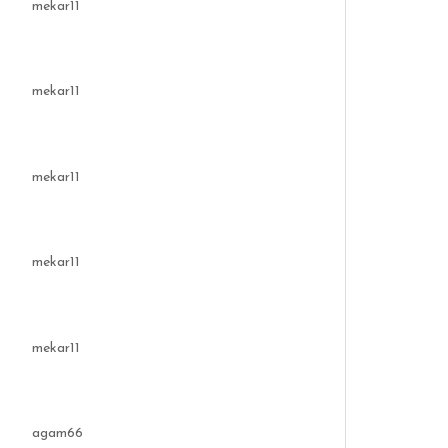
mekar11
mekar11
mekar11
mekar11
mekar11
agam66