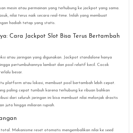
nkan mesin atau permainan yang terhubung ke jackpot yang sama.
uk, nilai terus naik secara real-time. Inilah yang membuat
ngan hadiah tetap yang statis.
ya: Cara Jackpot Slot Bisa Terus Bertambah
eksi atau jaringan yang digunakan. Jackpot standalone hanya
ingga pertumbuhannya lambat dan pool relatif kecil. Cocok
erlalu besar.
u platform atau lokasi, membuat pool bertambah lebih cepat.
ng paling cepat tumbuh karena terhubung ke ribuan bahkan
usi dari seluruh jaringan ini bisa membuat nilai melonjak drastis
n juta hingga miliaran rupiah.
nangan
 total. Mekanisme reset otomatis mengembalikan nilai ke seed