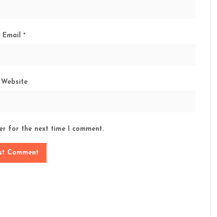
Email
*
Website
er for the next time I comment.