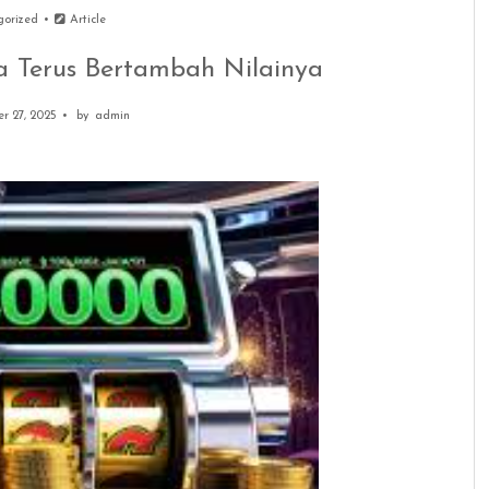
gorized
Article
sa Terus Bertambah Nilainya
r 27, 2025
by
admin