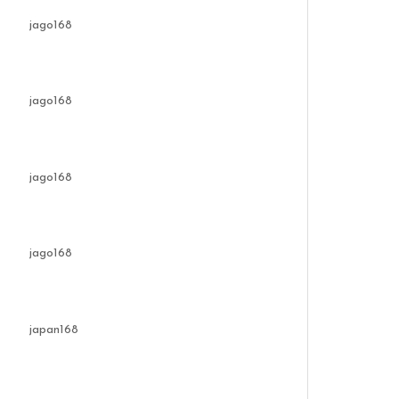
jago168
jago168
jago168
jago168
japan168