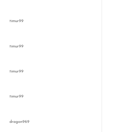
timur99
timur99
timur99
timur99
dragon969