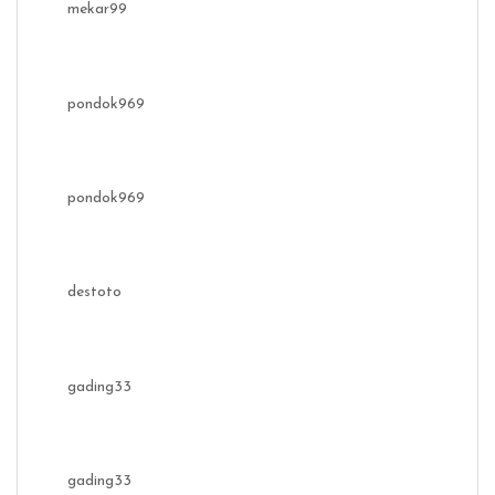
mekar99
pondok969
pondok969
destoto
gading33
gading33