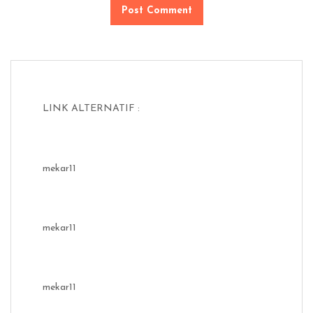
LINK ALTERNATIF :
mekar11
mekar11
mekar11