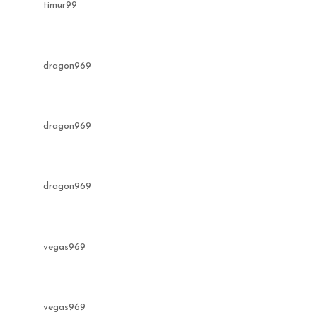
timur99
dragon969
dragon969
dragon969
vegas969
vegas969