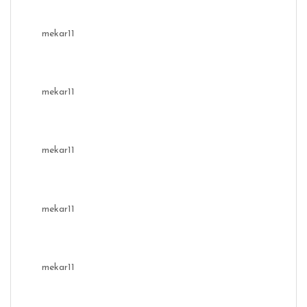
mekar11
mekar11
mekar11
mekar11
mekar11