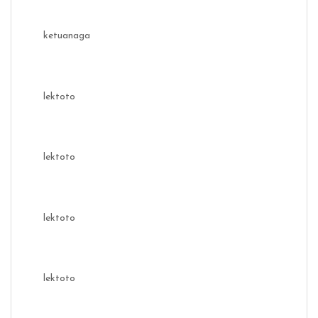
ketuanaga
lektoto
lektoto
lektoto
lektoto