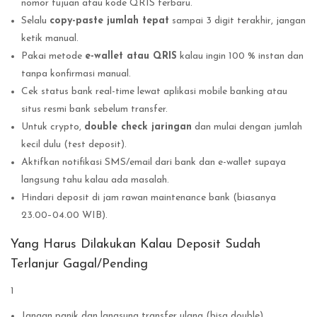
nomor tujuan atau kode QRIS terbaru.
Selalu
copy-paste jumlah tepat
sampai 3 digit terakhir, jangan
ketik manual.
Pakai metode
e-wallet atau QRIS
kalau ingin 100 % instan dan
tanpa konfirmasi manual.
Cek status bank real-time lewat aplikasi mobile banking atau
situs resmi bank sebelum transfer.
Untuk crypto,
double check jaringan
dan mulai dengan jumlah
kecil dulu (test deposit).
Aktifkan notifikasi SMS/email dari bank dan e-wallet supaya
langsung tahu kalau ada masalah.
Hindari deposit di jam rawan maintenance bank (biasanya
23.00–04.00 WIB).
Yang Harus Dilakukan Kalau Deposit Sudah
Terlanjur Gagal/Pending
1
Jangan panik dan langsung transfer ulang (bisa double).