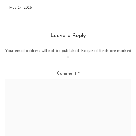
May 24, 2026
Leave a Reply
Your email address will not be published.
Required fields are marked
*
Comment
*