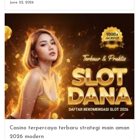
June 22, 2026
Casino terpercaya terbaru strategi main aman
2026 modern