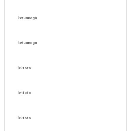
ketuanaga
ketuanaga
lektoto
lektoto
lektoto