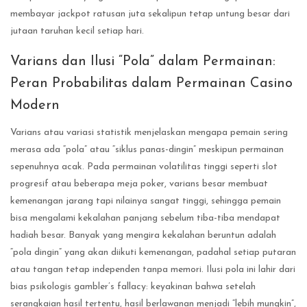
membayar jackpot ratusan juta sekalipun tetap untung besar dari
jutaan taruhan kecil setiap hari.
Varians dan Ilusi “Pola” dalam Permainan:
Peran Probabilitas dalam Permainan Casino
Modern
Varians atau variasi statistik menjelaskan mengapa pemain sering
merasa ada “pola” atau “siklus panas-dingin” meskipun permainan
sepenuhnya acak. Pada permainan volatilitas tinggi seperti slot
progresif atau beberapa meja poker, varians besar membuat
kemenangan jarang tapi nilainya sangat tinggi, sehingga pemain
bisa mengalami kekalahan panjang sebelum tiba-tiba mendapat
hadiah besar. Banyak yang mengira kekalahan beruntun adalah
“pola dingin” yang akan diikuti kemenangan, padahal setiap putaran
atau tangan tetap independen tanpa memori. Ilusi pola ini lahir dari
bias psikologis gambler’s fallacy: keyakinan bahwa setelah
serangkaian hasil tertentu, hasil berlawanan menjadi “lebih mungkin”,