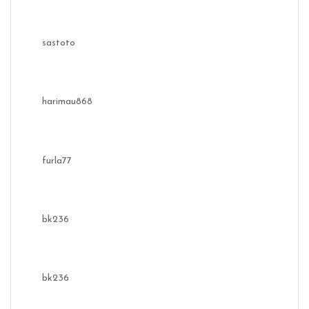
sastoto
harimau868
furla77
bk236
bk236