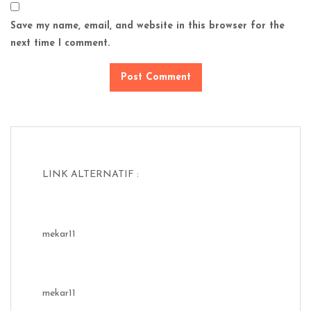
Save my name, email, and website in this browser for the
next time I comment.
LINK ALTERNATIF :
mekar11
mekar11