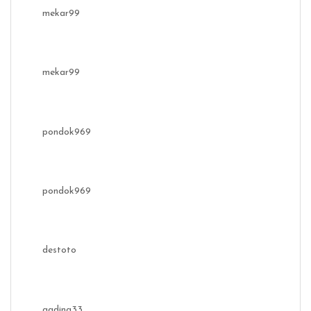
mekar99
mekar99
pondok969
pondok969
destoto
gading33