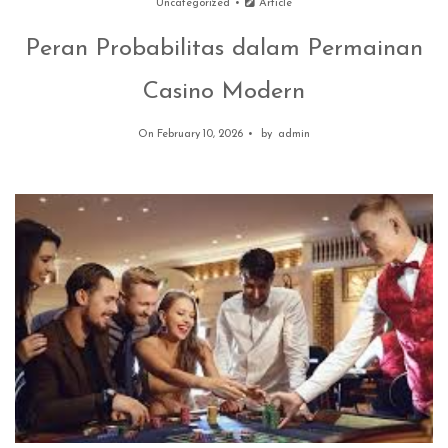
Uncategorized
Article
Peran Probabilitas dalam Permainan
Casino Modern
On February 10, 2026
by
admin