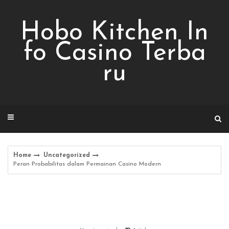
Skip
to
Hobo Kitchen In
content
fo Casino Terba
ru
Home
Uncategorized
Peran Probabilitas dalam Permainan Casino Modern