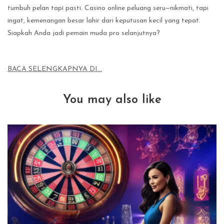
tumbuh pelan tapi pasti. Casino online peluang seru—nikmati, tapi
ingat, kemenangan besar lahir dari keputusan kecil yang tepat.
Siapkah Anda jadi pemain muda pro selanjutnya?
BACA SELENGKAPNYA DI…
You may also like