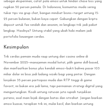
sebagai eksperimen, catat pola emosi untuk hindari chase loss yang
rugikan 50 persen pemula. Di Indonesia, komunitas muda sering
tukar tips via grup chat, bangun mindset bisnis—target untung 15-
25 persen bulanan, bukan kaya cepat. Gabungkan dengan kripto
deposit untuk fee rendah dan anonim, ini lengkapi trik jadi paket
lengkap. Hasilnya? Untung stabil yang ubah hobi malam jadi
portofolio keuangan cerdas.
Kesimpulan
Trik cerdas pemain muda raup untung dari casino online di
November 2025—manajemen modal ketat, pilih game skill-based,
dan manfaatkan bonus plus kendali emosi—bukti bahwa pasar 103
miliar dolar ini bisa jadi ladang rezeki bagi yang pintar. Dengan
lonjakan 35 persen partisipasi muda dan RTP tinggi di game
favorit, ini bukan era judi lama, tapi permainan strategi digital yang
menguntungkan. Kisah untung ratusan juta rupiah tunjukkan
potensi, asal main bijak dengan batas dan istirahat. Jangan biarkan
emosi kuasai; terapkan trik ini, mulai kecil, dan biarkan untung