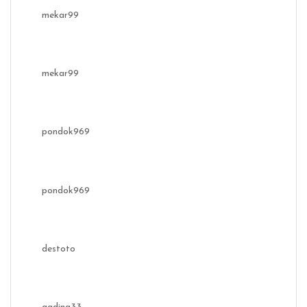
mekar99
mekar99
pondok969
pondok969
destoto