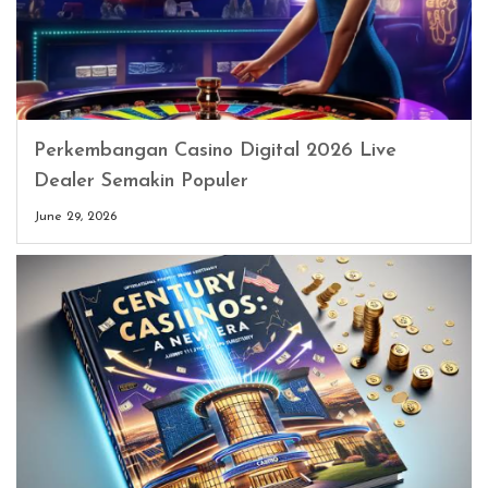
Perkembangan Casino Digital 2026 Live
Dealer Semakin Populer
June 29, 2026