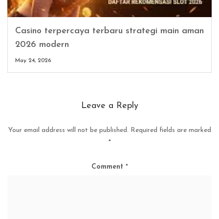
Casino terpercaya terbaru strategi main aman
2026 modern
May 24, 2026
Leave a Reply
Your email address will not be published.
Required fields are marked
*
Comment
*