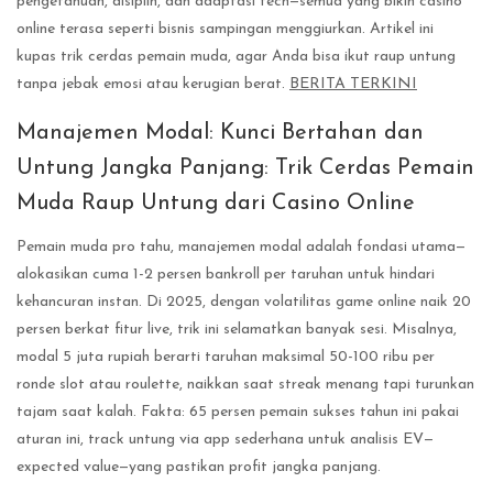
pengetahuan, disiplin, dan adaptasi tech—semua yang bikin casino
online terasa seperti bisnis sampingan menggiurkan. Artikel ini
kupas trik cerdas pemain muda, agar Anda bisa ikut raup untung
tanpa jebak emosi atau kerugian berat.
BERITA TERKINI
Manajemen Modal: Kunci Bertahan dan
Untung Jangka Panjang: Trik Cerdas Pemain
Muda Raup Untung dari Casino Online
Pemain muda pro tahu, manajemen modal adalah fondasi utama—
alokasikan cuma 1-2 persen bankroll per taruhan untuk hindari
kehancuran instan. Di 2025, dengan volatilitas game online naik 20
persen berkat fitur live, trik ini selamatkan banyak sesi. Misalnya,
modal 5 juta rupiah berarti taruhan maksimal 50-100 ribu per
ronde slot atau roulette, naikkan saat streak menang tapi turunkan
tajam saat kalah. Fakta: 65 persen pemain sukses tahun ini pakai
aturan ini, track untung via app sederhana untuk analisis EV—
expected value—yang pastikan profit jangka panjang.