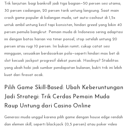
Trik lanjutan: bagi bankroll jadi tiga bagian—50 persen sesi utama,
30 persen cadangan, 20 persen tarik untung langsung. Saat main
crash game populer di kalangan muda, set auto-cashout di 1,5x
untuk ambil untung kecil tapi konsisten, hindari greed yang bikin 40
persen pemula bangkrut. Pemain muda di Indonesia sering adaptasi
ini dengan batas harian via timer ponsel, stop setelah untung 20
persen atau rugi 10 persen. Ini bukan rumit; cukup catat sesi
mingguan, sesuaikan berdasarkan pola—seperti hindari max bet di
slot kecuali jackpot progresif dekat puncak. Hasilnya? Stabilitas
yang ubah hobi jadi sumber pendapatan bulanan, bukti trik ini lebih
kuat dari firasat acak.
Pilih Game Skill-Based: Ubah Keberuntungan
Jadi Strategi: Trik Cerdas Pemain Muda
Raup Untung dari Casino Online
Generasi muda unggul karena pilih game dengan house edge rendah
dan elemen skill, seperti blackjack (0,5 persen) atau poker video