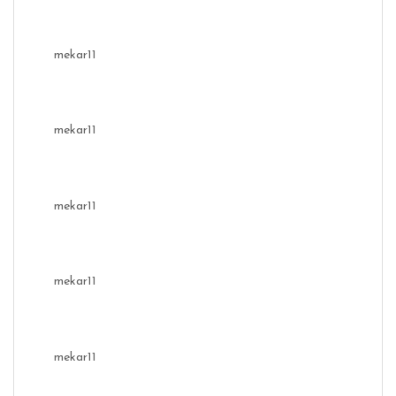
mekar11
mekar11
mekar11
mekar11
mekar11