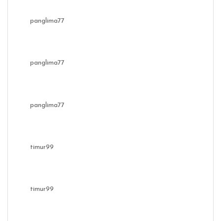
panglima77
panglima77
panglima77
timur99
timur99