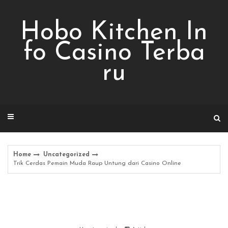
Skip
to
Hobo Kitchen In
content
fo Casino Terba
ru
Home
Uncategorized
Trik Cerdas Pemain Muda Raup Untung dari Casino Online