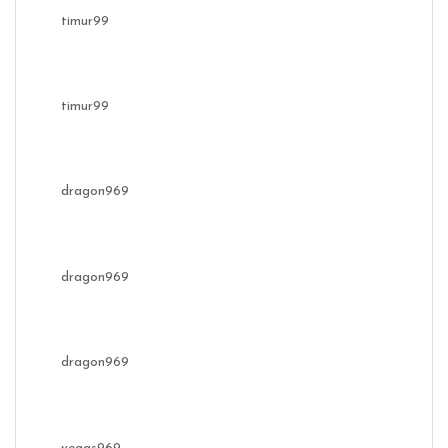
timur99
timur99
dragon969
dragon969
dragon969