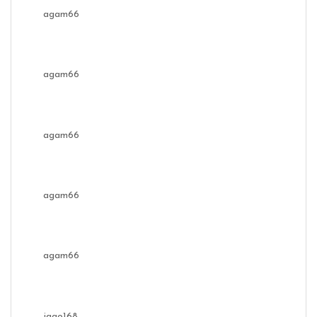
agam66
agam66
agam66
agam66
agam66
jago168